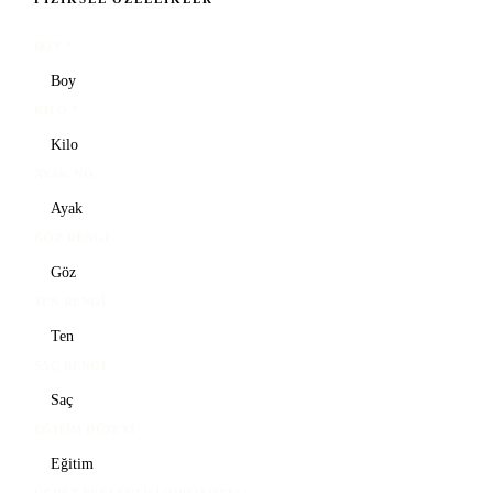
BOY
*
KILO
*
AYAK NO
GÖZ RENGI
TEN RENGI
SAÇ RENGI
EĞITIM DÜZEYI
ÜCRET BEKLENTISI (OPSIYONEL)