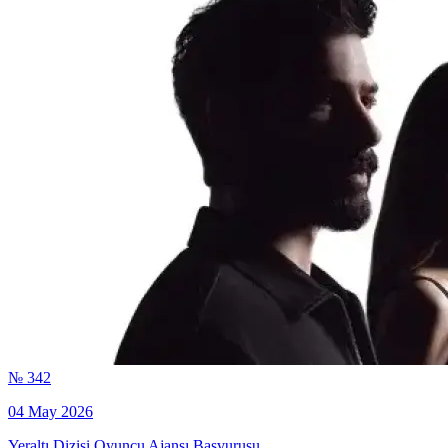
№ 342
04 May 2026
Yeraltı Dizisi Oyuncu Ajansı Başvurusu