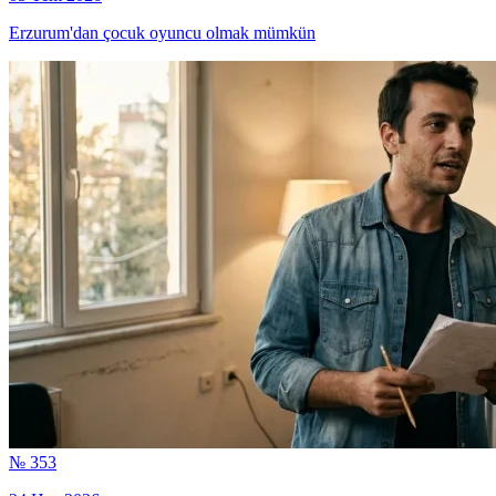
Erzurum'dan çocuk oyuncu olmak mümkün
№ 353