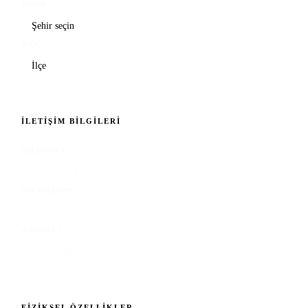
ŞEHIR
*
İLÇE
İLETIŞIM BILGILERI
TELEFON
*
WHATSAPP
*
E-POSTA
*
FIZIKSEL ÖZELLIKLER