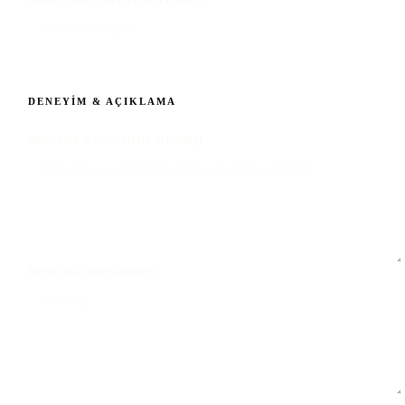
DENEYIM & AÇIKLAMA
DENEYIM, OYUNCULUK GEÇMIŞI
MESAJINIZ (OPSIYONEL)