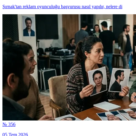
Şırnak'tan reklam oyunculuğu başvurusu nasıl yapılır, nelere di
№ 356
05 Tem 2026