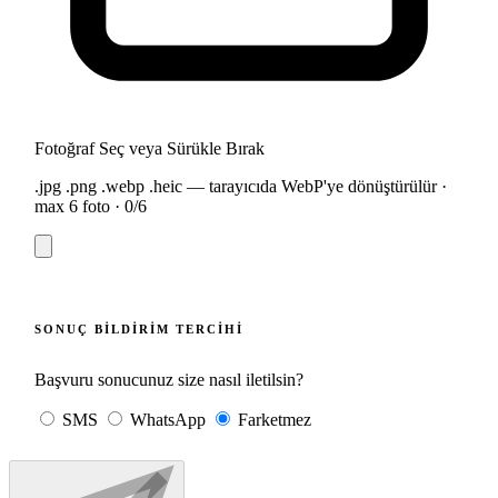
Fotoğraf Seç veya Sürükle Bırak
.jpg .png .webp .heic — tarayıcıda WebP'ye dönüştürülür ·
max 6 foto ·
0
/6
SONUÇ BILDIRIM TERCIHI
Başvuru sonucunuz size nasıl iletilsin?
SMS
WhatsApp
Farketmez