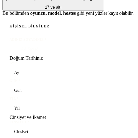
17 ve altı
Bu bölümden
oyuncu, model, hostes
gibi yeni yüzler kayıt olabilir.
KIŞISEL BILGILER
ADINIZ SOYADINIZ
*
Doğum Tarihiniz
AY
*
GÜN
*
YIL
*
Cinsiyet ve İkamet
CINSIYET
*