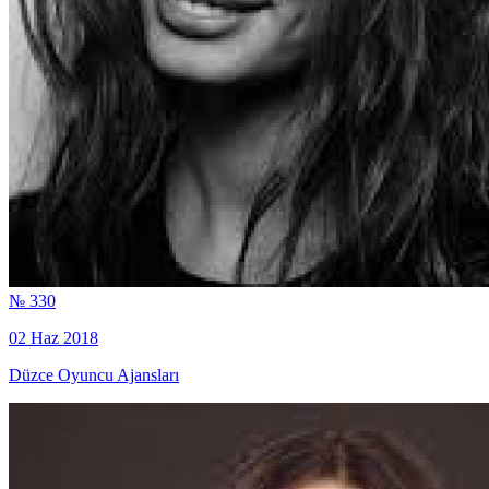
№ 330
02 Haz 2018
Düzce Oyuncu Ajansları