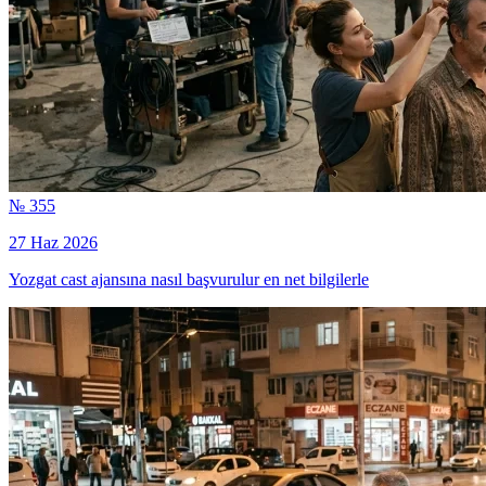
№ 355
27 Haz 2026
Yozgat cast ajansına nasıl başvurulur en net bilgilerle