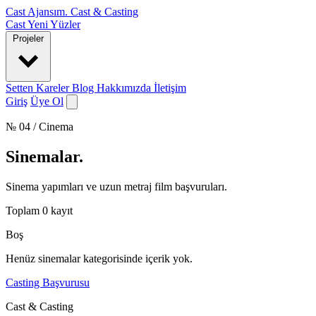
Cast Ajansım
.
Cast & Casting
Cast
Yeni Yüzler
Projeler
Setten Kareler
Blog
Hakkımızda
İletişim
Giriş
Üye Ol
№ 04 / Cinema
Sinemalar
.
Sinema yapımları ve uzun metraj film başvuruları.
Toplam
0
kayıt
Boş
Henüz sinemalar kategorisinde içerik yok.
Casting Başvurusu
Cast & Casting