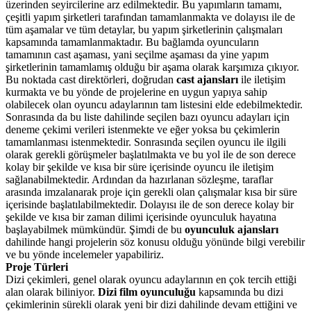
üzerinden seyircilerine arz edilmektedir. Bu yapımların tamamı,
çeşitli yapım şirketleri tarafından tamamlanmakta ve dolayısı ile de
tüm aşamalar ve tüm detaylar, bu yapım şirketlerinin çalışmaları
kapsamında tamamlanmaktadır. Bu bağlamda oyuncuların
tamamının cast aşaması, yani seçilme aşaması da yine yapım
şirketlerinin tamamlamış olduğu bir aşama olarak karşımıza çıkıyor.
Bu noktada cast direktörleri, doğrudan
cast ajansları
ile iletişim
kurmakta ve bu yönde de projelerine en uygun yapıya sahip
olabilecek olan oyuncu adaylarının tam listesini elde edebilmektedir.
Sonrasında da bu liste dahilinde seçilen bazı oyuncu adayları için
deneme çekimi verileri istenmekte ve eğer yoksa bu çekimlerin
tamamlanması istenmektedir. Sonrasında seçilen oyuncu ile ilgili
olarak gerekli görüşmeler başlatılmakta ve bu yol ile de son derece
kolay bir şekilde ve kısa bir süre içerisinde oyuncu ile iletişim
sağlanabilmektedir. Ardından da hazırlanan sözleşme, taraflar
arasında imzalanarak proje için gerekli olan çalışmalar kısa bir süre
içerisinde başlatılabilmektedir. Dolayısı ile de son derece kolay bir
şekilde ve kısa bir zaman dilimi içerisinde oyunculuk hayatına
başlayabilmek mümkündür. Şimdi de bu
oyunculuk ajansları
dahilinde hangi projelerin söz konusu olduğu yönünde bilgi verebilir
ve bu yönde incelemeler yapabiliriz.
Proje Türleri
Dizi çekimleri, genel olarak oyuncu adaylarının en çok tercih ettiği
alan olarak biliniyor.
Dizi film oyunculuğu
kapsamında bu dizi
çekimlerinin sürekli olarak yeni bir dizi dahilinde devam ettiğini ve