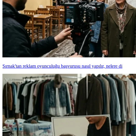
Şırnak'tan reklam oyunculuğu başvurusu nasıl yapılır, nelere di