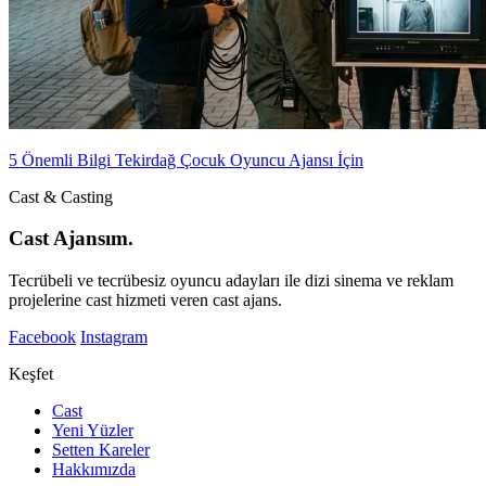
5 Önemli Bilgi Tekirdağ Çocuk Oyuncu Ajansı İçin
Cast & Casting
Cast Ajansım.
Tecrübeli ve tecrübesiz oyuncu adayları ile dizi sinema ve reklam
projelerine cast hizmeti veren cast ajans.
Facebook
Instagram
Keşfet
Cast
Yeni Yüzler
Setten Kareler
Hakkımızda