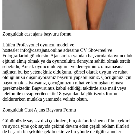
Zonguldak cast ajans başvuru formu
Lütfen Profesyonel oyuncu, model ve
hostesler info@castajans.online adresine CV Showreel ve
Fotograflarini göndersin. Ajansımiza yapılan başvurulardaoyunculuk
eğitimi almış olmak ya da oyunculukta deneyim sahibi olmak tercih
sebebidir, Ancak oyunculuk eğitimi ve deneyiminiz olmamasına
rağmen bu işe yeteneğiniz olduğunu, görsel olarak uygun ve rahat
olduğunuzu düşünüyorsanız başvuru yapabilirsiniz. Çocuğunuz için
başvurmak istiyorsanız, çocuğunuzun rahat ve konuşkan olması
gerekmektedir. Başvurunuz kabul edildiği takdirde size mail veya
telefon ile cevap verilecektir.18 yaşından küçük iseniz formu
doldururken mutlaka yanınızda veliniz olsun.
Zonguldak Cast Ajans Başvuru Formu
Günümüzde sayısız dizi çekimleri, birçok farklı sinema filmi çekimi
ve ayrıca yine çok sayıda çekimi devam eden çeşitli reklam filmleri
de başarılı bir şekilde çekilmekte ve bu yönde de ilgili sahneler