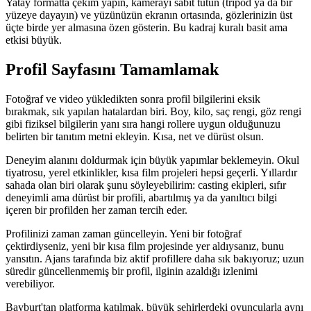
Yatay formatta çekim yapın, kamerayı sabit tutun (tripod ya da bir
yüzeye dayayın) ve yüzünüzün ekranın ortasında, gözlerinizin üst
üçte birde yer almasına özen gösterin. Bu kadraj kuralı basit ama
etkisi büyük.
Profil Sayfasını Tamamlamak
Fotoğraf ve video yükledikten sonra profil bilgilerini eksik
bırakmak, sık yapılan hatalardan biri. Boy, kilo, saç rengi, göz rengi
gibi fiziksel bilgilerin yanı sıra hangi rollere uygun olduğunuzu
belirten bir tanıtım metni ekleyin. Kısa, net ve dürüst olsun.
Deneyim alanını doldurmak için büyük yapımlar beklemeyin. Okul
tiyatrosu, yerel etkinlikler, kısa film projeleri hepsi geçerli. Yıllardır
sahada olan biri olarak şunu söyleyebilirim: casting ekipleri, sıfır
deneyimli ama dürüst bir profili, abartılmış ya da yanıltıcı bilgi
içeren bir profilden her zaman tercih eder.
Profilinizi zaman zaman güncelleyin. Yeni bir fotoğraf
çektirdiyseniz, yeni bir kısa film projesinde yer aldıysanız, bunu
yansıtın. Ajans tarafında biz aktif profillere daha sık bakıyoruz; uzun
süredir güncellenmemiş bir profil, ilginin azaldığı izlenimi
verebiliyor.
Bayburt'tan platforma katılmak, büyük şehirlerdeki oyuncularla aynı