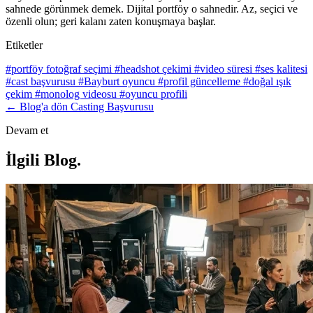
sahnede görünmek demek. Dijital portföy o sahnedir. Az, seçici ve
özenli olun; geri kalanı zaten konuşmaya başlar.
Etiketler
#portföy fotoğraf seçimi
#headshot çekimi
#video süresi
#ses kalitesi
#cast başvurusu
#Bayburt oyuncu
#profil güncelleme
#doğal ışık
çekim
#monolog videosu
#oyuncu profili
← Blog'a dön
Casting Başvurusu
Devam et
İlgili Blog
.