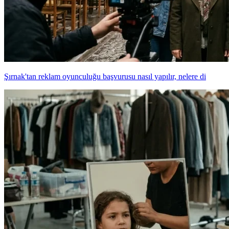
Şırnak'tan reklam oyunculuğu başvurusu nasıl yapılır, nelere di