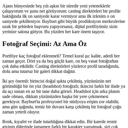
Ajans bünyesinde beş yılı aşkın bir süredir yeni yeteneklerle
çalışıyorum ve şunu net görüyorum: casting direktörleri bir profile
baktığında ilk on saniyede karar vermiyor ama ilk izlenim o on
saniyede şekilleniyor. Bayburt gibi büyük prodüksiyon merkezlerine
uzak bir şehirden başvuru yapıyorsanız, dijital portföyünüz sizin
yerinize salona giriyor. Bu yüzden her kare önem taşıyor.
Fotoğraf Seçimi: Az Ama Öz
Portföye kaç fotoğraf eklenmeli? Temel kural şu: kalite, adedi her
zaman geçer. Dört ya da beş güçlü kare, on beş vasat fotoğraftan
çok daha etkilidir. Casting direktörleri yüzlerce profil taradığında,
dolu ama tutarsız bir galeri dikkat dağıtır.
İki şey önemli: birincisi doğal ışıkta çekilmiş, yüzünüzün net
göründüğü bir ön yüz (headshot) fotoğrafı; ikincisi farklı bir ifade ya
da açı sunan en az bir tane daha görsel. Headshot için arka planın
sade olması, dikkatı yüzünüzden başka bir yere çekmemesi
gerekiyor. Bayburt'ta profesyonel bir stüdyoya erişim zor olabilir,
ama gün ışığında, temiz bir duvara karşı çekilmiş bir fotoğraf çoğu
zaman yeterli oluyor.
Renk, kıyafet ve ifade tutarlılığına dikkat edin. Bir karede resmi
giyinip diğerinde tamamen farklı bir karakter yansıtmak, sizi çok