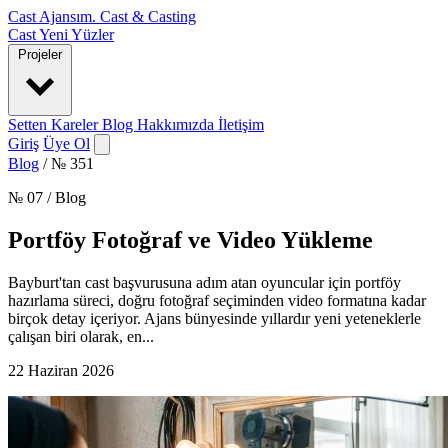
Cast Ajansım
.
Cast & Casting
Cast
Yeni Yüzler
Projeler
Setten Kareler
Blog
Hakkımızda
İletişim
Giriş
Üye Ol
Blog
/
№ 351
№ 07 / Blog
Portföy Fotoğraf ve Video Yükleme
Bayburt'tan cast başvurusuna adım atan oyuncular için portföy
hazırlama süreci, doğru fotoğraf seçiminden video formatına kadar
birçok detay içeriyor. Ajans bünyesinde yıllardır yeni yeteneklerle
çalışan biri olarak, en...
22 Haziran 2026