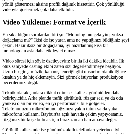
yönlü göstermez; aksine profili dağınık hissettirir. Çok yönlülüğü
videoyla göstermek çok daha etkilidir.
Video Yükleme: Format ve İçerik
En sık aldığım sorulardan biri şu: "Monolog mu çekeyim, yoksa
doğaçlama mı?" İkisi de işe yarar, ama ne yaptığınızı bildiğiniz şeyi
çekin. Hazırlıksız bir doğaçlama, iyi hazırlanmış kısa bir
monologdan asla daha etkileyici olmaz.
Video süresi için şöyle özetleyeyim: bir ila iki dakika idealdir. İlk
otuz saniyede casting ekibi zaten sizi değerlendirmeye başlıyor.
Uzun bir giriş, müzik, kapanış jeneriği gibi unsurları olabildiğince
kısaltın ya da hiç eklemeyin. Sizi görmek istiyorlar, prodüksiyon
becerilerinizi değil.
Teknik olarak şunlara dikkat edin: ses kalitesi görüntüden daha
belirleyicidir. Arka planda trafik gürültüsü, rüzgar sesi ya da oda
yankısı olan bir video, en iyi performansı bile gölgeler.
Telefonunuzun mikrofonunu ağzınıza yakın tutun ya da yaka
mikrofonu kullanın. Bayburt'ta açık havada çekim yapıyorsanız,
rüzgarsız bir köşe bulmak için biraz zaman harcamaya değer.
Görüntü kalitesinde ise günümüz akıllı telefonları yeterince iyi.