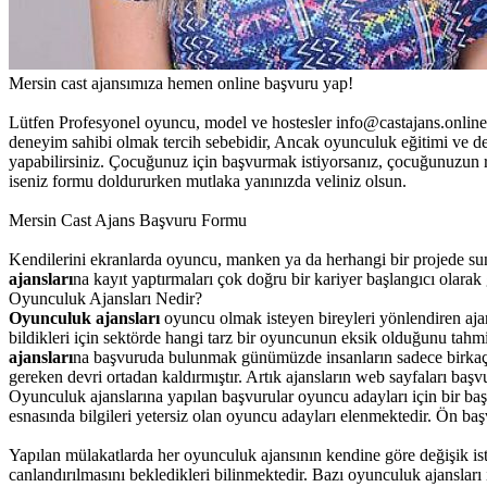
Mersin cast ajansımıza hemen online başvuru yap!
Lütfen Profesyonel oyuncu, model ve hostesler info@castajans.onlin
deneyim sahibi olmak tercih sebebidir, Ancak oyunculuk eğitimi ve 
yapabilirsiniz. Çocuğunuz için başvurmak istiyorsanız, çocuğunuzun r
iseniz formu doldururken mutlaka yanınızda veliniz olsun.
Mersin Cast Ajans Başvuru Formu
Kendilerini ekranlarda oyuncu, manken ya da herhangi bir projede sunu
ajansları
na kayıt yaptırmaları çok doğru bir kariyer başlangıcı olarak
Oyunculuk Ajansları Nedir?
Oyunculuk ajansları
oyuncu olmak isteyen bireyleri yönlendiren ajansl
bildikleri için sektörde hangi tarz bir oyuncunun eksik olduğunu tahmi
ajansları
na başvuruda bulunmak günümüzde insanların sadece birkaç d
gereken devri ortadan kaldırmıştır. Artık ajansların web sayfaları baş
Oyunculuk ajanslarına yapılan başvurular oyuncu adayları için bir başl
esnasında bilgileri yetersiz olan oyuncu adayları elenmektedir. Ön ba
Yapılan mülakatlarda her oyunculuk ajansının kendine göre değişik is
canlandırılmasını bekledikleri bilinmektedir. Bazı oyunculuk ajansları