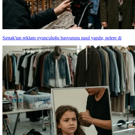
Şırnak'tan reklam oyunculuğu başvurusu nasıl yapılır, nelere di