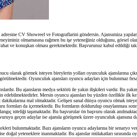
e adresine CV Showreel ve Fotograflarini göndersin. Ajansımiza yapıla
deneyiminiz olmamasına rağmen bu işe yeteneğiniz olduğunu, görsel ol
ahat ve konuşkan olması gerekmektedir. Başvurunuz kabul edildiği takdi
cu olarak görmek isteyen bireylerin yolları oyunculuk ajanslarına çıkm
 görülmektedir. Oyunculuk ajansları oyuncu adayları için bulunmaz fırsat
ardır. Bu ajansların medya sektörü ile yakın ilişkileri vardır. Bu yakın i
n edebilmektedirler. Mersin oyuncu ajansları bu yüzden özellikle ilk kez
akikalarına mal olmaktadır. Gelişen sanal dünya oyuncu olmak isteyen 
vuru formları da içermektedir. Bu formların doldurulup onaylanması sonr
angıç niteliği taşımaktadır. Bu başvurular ön başvuru olarak anılmaktadır
şvuruyu geçen adaylar ise ajansla görüşmek üzere oyunculuk ajansına dav
tekleri bulunmaktadır. Bazı ajansların oyuncu adaylarına bir senaryo ve
 ise doğal yeteneklere inanmaktadır. Bu ajanslar mülakatları sırasında o