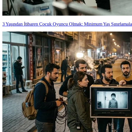
3 Yaşından İtibaren Çocuk Oyuncu Olmak: Minimum Yaş Sınırlamala