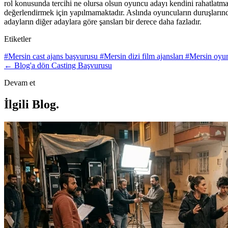
rol konusunda tercihi ne olursa olsun oyuncu adayı kendini rahatlatma
değerlendirmek için yapılmamaktadır. Aslında oyuncuların duruşlarınd
adayların diğer adaylara göre şansları bir derece daha fazladır.
Etiketler
#Mersin cast ajans başvurusu
#Mersin dizi film ajansları
#Mersin oyun
← Blog'a dön
Casting Başvurusu
Devam et
İlgili Blog
.