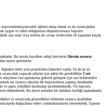
n başvurulardaoyunculuk eğitimi almış olmak ya da oyunculukta
arak uygun ve rahat olduğunuzu düşünüyorsanız başvuru
rde size mail veya telefon ile cevap verilecektir.18 yaşından küçük
aktadır. Bu tarzda hayallere sahip bireylerin
Mersin oyuncu
lar sunan ajanslardır.
lişkiden ötürü yeni projelerden haberleri vardır. Ya da işi iyi
 oyunculuk yapacak adaylar için adeta bir gerekliliktir.
Cast
adayların cast ajanslarına giderek görüşme için sıra beklemeleri
asında ise oyuncu adayları ilk başvurularını yapmış olmaktadır.
 ve ajans yetkilileri tarafından incelenmektedir.
Ön başvuru
et edilmektedir. Bu davet aslından bir mülakat özelliği taşımaktadır.
rdikleri ve senaryoda gösterdikleri bölümün oyuncu tarafından
yuncularda doğaçlama rolleri canlandırmalarını istemektedir. Ajansın