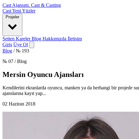
Cast Ajansım
.
Cast & Casting
Cast
Yeni Yüzler
Projeler
Setten Kareler
Blog
Hakkımızda
İletişim
Giriş
Üye Ol
Blog
/
№ 193
№ 07 / Blog
Mersin Oyuncu Ajansları
Kendilerini ekranlarda oyuncu, manken ya da herhangi bir projede sun
ajanslarına kayıt yap...
02 Haziran 2018