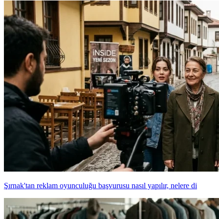
Şırnak'tan reklam oyunculuğu başvurusu nasıl yapılır, nelere di