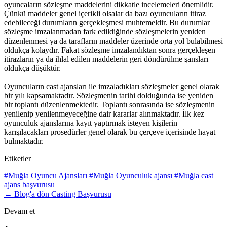
oyuncaların sözleşme maddelerini dikkatle incelemeleri önemlidir.
Çünkü maddeler genel içerikli olsalar da bazı oyuncuların itiraz
edebileceği durumların gerçekleşmesi muhtemeldir. Bu durumlar
sözleşme imzalanmadan fark edildiğinde sözleşmelerin yeniden
düzenlenmesi ya da tarafların maddeler üzerinde orta yol bulabilmesi
oldukça kolaydır. Fakat sözleşme imzalandıktan sonra gerçekleşen
itirazların ya da ihlal edilen maddelerin geri döndürülme şansları
oldukça düşüktür.
Oyuncuların cast ajansları ile imzaladıkları sözleşmeler genel olarak
bir yılı kapsamaktadır. Sözleşmenin tarihi dolduğunda ise yeniden
bir toplantı düzenlenmektedir. Toplantı sonrasında ise sözleşmenin
yenilenip yenilenmeyeceğine dair kararlar alınmaktadır. İlk kez
oyunculuk ajanslarına kayıt yaptırmak isteyen kişilerin
karışılacakları prosedürler genel olarak bu çerçeve içerisinde hayat
bulmaktadır.
Etiketler
#Muğla Oyuncu Ajansları
#Muğla Oyunculuk ajansı
#Muğla cast
ajans başvurusu
← Blog'a dön
Casting Başvurusu
Devam et