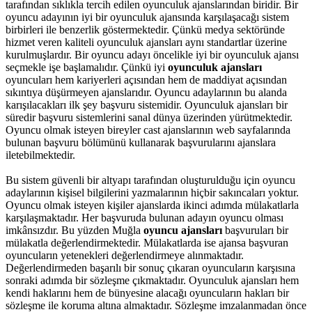
tarafından sıklıkla tercih edilen oyunculuk ajanslarından biridir. Bir
oyuncu adayının iyi bir oyunculuk ajansında karşılaşacağı sistem
birbirleri ile benzerlik göstermektedir. Çünkü medya sektöründe
hizmet veren kaliteli oyunculuk ajansları aynı standartlar üzerine
kurulmuşlardır.
Bir oyuncu adayı öncelikle iyi bir oyunculuk ajansı
seçmekle işe başlamalıdır. Çünkü iyi
oyunculuk ajansları
oyuncuları hem kariyerleri açısından hem de maddiyat açısından
sıkıntıya düşürmeyen ajanslarıdır. Oyuncu adaylarının bu alanda
karışılacakları ilk şey başvuru sistemidir. Oyunculuk ajansları bir
süredir başvuru sistemlerini sanal dünya üzerinden yürütmektedir.
Oyuncu olmak isteyen bireyler cast ajanslarının web sayfalarında
bulunan başvuru bölümünü kullanarak başvurularını ajanslara
iletebilmektedir.
Bu sistem güvenli bir altyapı tarafından oluşturulduğu için oyuncu
adaylarının kişisel bilgilerini yazmalarının hiçbir sakıncaları yoktur.
Oyuncu olmak isteyen kişiler ajanslarda ikinci adımda mülakatlarla
karşılaşmaktadır. Her başvuruda bulunan adayın oyuncu olması
imkânsızdır. Bu yüzden Muğla
oyuncu ajansları
başvuruları bir
mülakatla değerlendirmektedir. Mülakatlarda ise ajansa başvuran
oyuncuların yetenekleri değerlendirmeye alınmaktadır.
Değerlendirmeden başarılı bir sonuç çıkaran oyuncuların karşısına
sonraki adımda bir sözleşme çıkmaktadır. Oyunculuk ajansları hem
kendi haklarını hem de bünyesine alacağı oyuncuların hakları bir
sözleşme ile koruma altına almaktadır. Sözleşme imzalanmadan önce