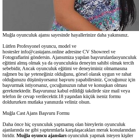
Muğla oyunculuk ajansı sayesinde hayallerinize daha yakınsınız.
Lütfen Profesyonel oyuncu, model ve
hostesler info@castajans.online adresine CV Showreel ve
Fotograflarini göndersin. Ajansımiza yapılan başvurulardaoyunculuk
eğitimi almış olmak ya da oyunculukta deneyim sahibi olmak tercih
sebebidir, Ancak oyunculuk eğitimi ve deneyiminiz olmamasına
rağmen bu işe yeteneğiniz olduğunu, görsel olarak uygun ve rahat
olduğunuzu düşünüyorsanız başvuru yapabilirsiniz. Çocuğunuz için
başvurmak istiyorsanız, çocuğunuzun rahat ve konuşkan olması
gerekmektedir. Başvurunuz kabul edildiği takdirde size mail veya
telefon ile cevap verilecektir.18 yaşından küçük iseniz formu
doldururken mutlaka yanınızda veliniz olsun.
Muğla Cast Ajans Başvuru Formu
Daha önce hiç oyunculuk yapmamış olan bireylerin oyunculuk
ajanlarında ne gibi yaptırımlarla karşılaşacakları merak konularından
biridir.
Muğla oyuncu ajansları
oyunculuk yapmak isteyen kişiler