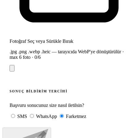
Fotoğraf Seç veya Sürükle Bırak
.jpg .png .webp .heic — tarayıcıda WebP'ye dönüştürülür ·
max 6 foto ·
0
/6
SONUÇ BILDIRIM TERCIHI
Başvuru sonucunuz size nasıl iletilsin?
SMS
WhatsApp
Farketmez