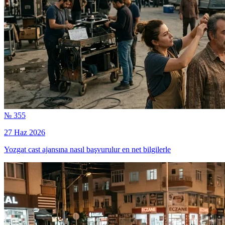
№ 355
27 Haz 2026
Yozgat cast ajansına nasıl başvurulur en net bilgilerle