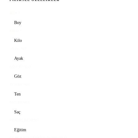
BOY
*
KILO
*
AYAK NO
GÖZ RENGI
TEN RENGI
SAÇ RENGI
EĞITIM DÜZEYI
ÜCRET BEKLENTISI (OPSIYONEL)