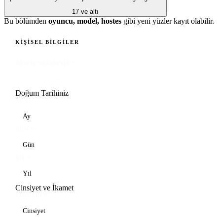
17 ve altı
Bu bölümden
oyuncu, model, hostes
gibi yeni yüzler kayıt olabilir.
KIŞISEL BILGILER
ADINIZ SOYADINIZ
*
Doğum Tarihiniz
AY
*
GÜN
*
YIL
*
Cinsiyet ve İkamet
CINSIYET
*