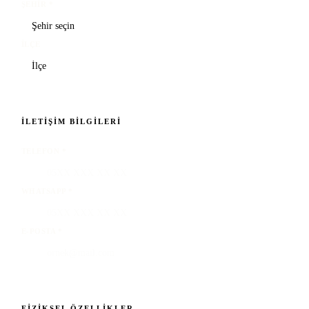
ŞEHIR
*
İLÇE
İLETIŞIM BILGILERI
TELEFON
*
WHATSAPP
*
E-POSTA
*
FIZIKSEL ÖZELLIKLER