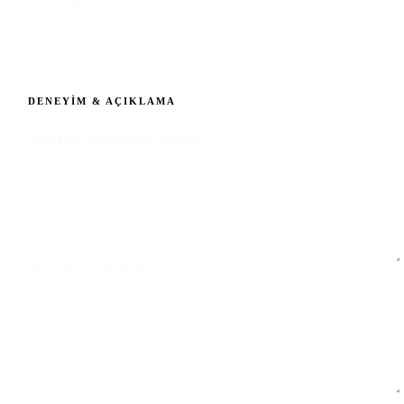
DENEYIM & AÇIKLAMA
DENEYIM, OYUNCULUK GEÇMIŞI
MESAJINIZ (OPSIYONEL)