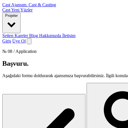
Cast Ajansım
.
Cast & Casting
Cast
Yeni Yüzler
Projeler
Setten Kareler
Blog
Hakkımızda
İletişim
Giriş
Üye Ol
№ 08 / Application
Başvuru
.
Aşağıdaki formu doldurarak ajansımıza başvurabilirsiniz. İlgili konular 