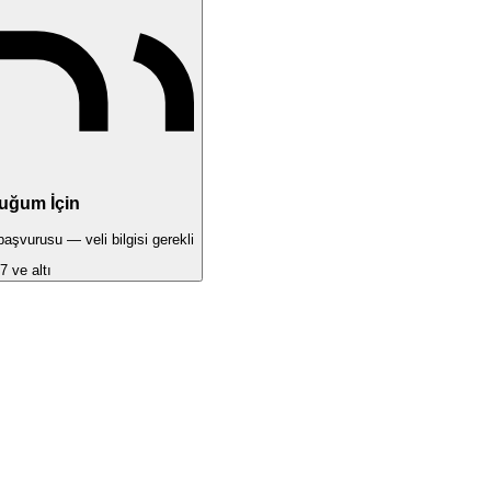
uğum İçin
şvurusu — veli bilgisi gerekli
7 ve altı