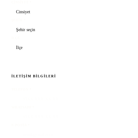
CINSIYET
*
ŞEHIR
*
İLÇE
İLETIŞIM BILGILERI
TELEFON
*
WHATSAPP
*
E-POSTA
*