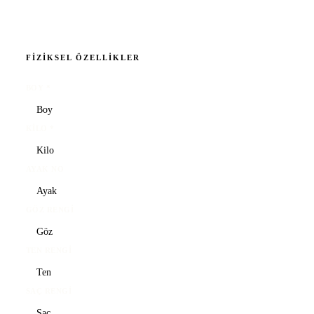
FIZIKSEL ÖZELLIKLER
BOY
*
KILO
*
AYAK NO
GÖZ RENGI
TEN RENGI
SAÇ RENGI