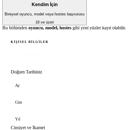
Kendim İçin
Bireysel oyuncu, model veya hostes başvurusu
18 ve üzeri
Bu bölümden
oyuncu, model, hostes
gibi yeni yüzler kayıt olabilir.
KIŞISEL BILGILER
ADINIZ SOYADINIZ
*
Doğum Tarihiniz
AY
*
GÜN
*
YIL
*
Cinsiyet ve İkamet