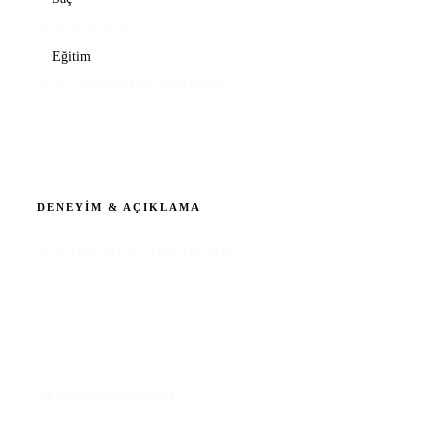
EĞITIM DÜZEYI
ÜCRET BEKLENTISI (OPSIYONEL)
DENEYIM & AÇIKLAMA
DENEYIM, OYUNCULUK GEÇMIŞI
MESAJINIZ (OPSIYONEL)