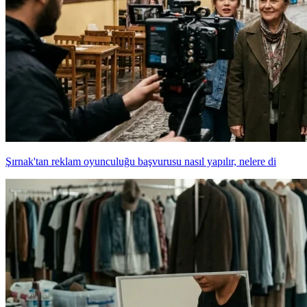
Şırnak'tan reklam oyunculuğu başvurusu nasıl yapılır, nelere di