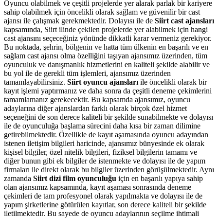
Oyuncu olabilmek ve çeşitli projelerde yer alarak parlak bir kariyere
sahip olabilmek için öncelikli olarak sağlam ve güvenilir bir cast
ajansı ile çalışmak gerekmektedir. Dolayısı ile de
Siirt cast ajansları
kapsamında, Siirt ilinde çekilen projelerde yer alabilmek için hangi
cast ajansını seçeceğiniz yönünde dikkatli karar vermeniz gerekiyor.
Bu noktada, şehrin, bölgenin ve hatta tüm ülkenin en başarılı ve en
sağlam cast ajansı olma özelliğini taşıyan ajansımız üzerinden, tüm
oyunculuk ve danışmanlık hizmetlerini en kaliteli şekilde alabilir ve
bu yol ile de gerekli tüm işlemleri, ajansımız üzerinden
tamamlayabilirsiniz.
Siirt oyuncu ajansları
ile öncelikli olarak bir
kayıt işlemi yaptırmanız ve daha sonra da çeşitli deneme çekimlerini
tamamlamanız gerekecektir. Bu kapsamda ajansımız, oyuncu
adaylarına diğer ajanslardan farklı olarak birçok özel hizmet
seçeneğini de son derece kaliteli bir şekilde sunabilmekte ve dolayısı
ile de oyunculuğa başlama sürecini daha kısa bir zaman dilimine
getirebilmektedir. Özellikle de kayıt aşamasında oyuncu adayından
istenen iletişim bilgileri haricinde, ajansımız bünyesinde ek olarak
kişisel bilgiler, özel nitelik bilgileri, fiziksel bilgilerin tamamı ve
diğer bunun gibi ek bilgiler de istenmekte ve dolayısı ile de yapım
firmaları ile direkt olarak bu bilgiler üzerinden görüşülmektedir. Aynı
zamanda
Siirt dizi film oyunculuğu
için en başarılı yapıya sahip
olan ajansımız kapsamında, kayıt aşaması sonrasında deneme
çekimleri de tam profesyonel olarak yapılmakta ve dolayısı ile de
yapım şirketlerine götürülen kayıtlar, son derece kaliteli bir şekilde
iletilmektedir. Bu sayede de oyuncu adaylarının seçilme ihtimali