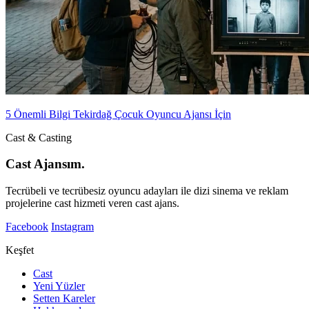
5 Önemli Bilgi Tekirdağ Çocuk Oyuncu Ajansı İçin
Cast & Casting
Cast Ajansım.
Tecrübeli ve tecrübesiz oyuncu adayları ile dizi sinema ve reklam
projelerine cast hizmeti veren cast ajans.
Facebook
Instagram
Keşfet
Cast
Yeni Yüzler
Setten Kareler