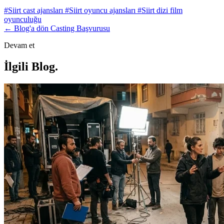
#Siirt cast ajansları
#Siirt oyuncu ajansları
#Siirt dizi film
oyunculuğu
← Blog'a dön
Casting Başvurusu
Devam et
İlgili Blog
.