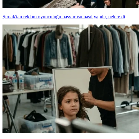
Şırnak'tan reklam oyunculuğu başvurusu nasıl yapılır, nelere di