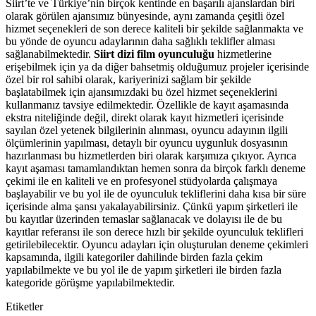
Siirt’te ve Türkiye’nin birçok kentinde en başarılı ajanslardan biri
olarak görülen ajansımız bünyesinde, aynı zamanda çeşitli özel
hizmet seçenekleri de son derece kaliteli bir şekilde sağlanmakta ve
bu yönde de oyuncu adaylarının daha sağlıklı teklifler alması
sağlanabilmektedir.
Siirt dizi film oyunculuğu
hizmetlerine
erişebilmek için ya da diğer bahsetmiş olduğumuz projeler içerisinde
özel bir rol sahibi olarak, kariyerinizi sağlam bir şekilde
başlatabilmek için ajansımızdaki bu özel hizmet seçeneklerini
kullanmanız tavsiye edilmektedir. Özellikle de kayıt aşamasında
ekstra niteliğinde değil, direkt olarak kayıt hizmetleri içerisinde
sayılan özel yetenek bilgilerinin alınması, oyuncu adayının ilgili
ölçümlerinin yapılması, detaylı bir oyuncu uygunluk dosyasının
hazırlanması bu hizmetlerden biri olarak karşımıza çıkıyor. Ayrıca
kayıt aşaması tamamlandıktan hemen sonra da birçok farklı deneme
çekimi ile en kaliteli ve en profesyonel stüdyolarda çalışmaya
başlayabilir ve bu yol ile de oyunculuk tekliflerini daha kısa bir süre
içerisinde alma şansı yakalayabilirsiniz. Çünkü yapım şirketleri ile
bu kayıtlar üzerinden temaslar sağlanacak ve dolayısı ile de bu
kayıtlar referansı ile son derece hızlı bir şekilde oyunculuk teklifleri
getirilebilecektir. Oyuncu adayları için oluşturulan deneme çekimleri
kapsamında, ilgili kategoriler dahilinde birden fazla çekim
yapılabilmekte ve bu yol ile de yapım şirketleri ile birden fazla
kategoride görüşme yapılabilmektedir.
Etiketler