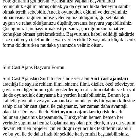
Fotoğraflarını göndersin. Ajansımıza yapılan başvurularda
oyunculuk eğitimi almış olmak ya da oyunculukta deneyim sahibi
olmak tercih sebebidir, Ancak oyunculuk eğitimi ve deneyiminiz
olmamasına rağmen bu işe yeteneğiniz olduğunu, görsel olarak
uygun ve rahat olduğunuzu düşünüyorsanız başvuru yapabilirsiniz.
Çocuğunuz için başvurmak istiyorsanız, çocuğunuzun rahat ve
konuşkan olması gerekmektedir. Başvurunuz kabul edildiği takdirde
size mail veya telefon ile cevap verilecektir.18 yaşından küçük iseniz
formu doldururken mutlaka yanınızda veliniz olsun.
Siirt Cast Ajans Başvuru Formu
Siirt Cast Ajansları
Siirt ili içerisinde yer alan
Siirt cast ajansları
aracılığı ile sayısız reklam filmi, sinema filmi, diziler, özel televizyon
şovları ve diğer bunun gibi gösteriler için rol sahibi olabilir ve bu yol
ile de oyunculuk dünyasına bir yerden katılabilirsiniz. Bunun için
kaliteli, güvenilir ve aynı zamanda alanında geniş bir yapım kitlesine
sahip olan bir cast ajansı ile çalışmanız, her zaman daha avantajlı
olacaktır. Dolayısı ile de
Siirt oyuncu ajansları
içerisinde adı
bulunan ajansımız kapsamında, Türkiye’nin hemen hemen her
yerinde yapımına henüz başlanmamış olan projeler için ya da yapımı
devam ettirilen projeler için en doğru oyunculuk tekliflerini alabilir
ve bu yol ile de daha hızlı bir şekilde kariyerinizi başlatabilirsiniz.