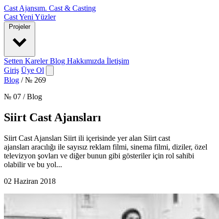
Cast Ajansım
.
Cast & Casting
Cast
Yeni Yüzler
Projeler
Setten Kareler
Blog
Hakkımızda
İletişim
Giriş
Üye Ol
Blog
/
№ 269
№ 07 / Blog
Siirt Cast Ajansları
Siirt Cast Ajansları Siirt ili içerisinde yer alan Siirt cast
ajansları aracılığı ile sayısız reklam filmi, sinema filmi, diziler, özel
televizyon şovları ve diğer bunun gibi gösteriler için rol sahibi
olabilir ve bu yol...
02 Haziran 2018