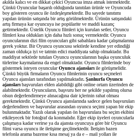
akılda kalıcı ve en dikkat çekici Oyuncua imza atmak istemektedir.
Çünkü Oyuncular başarılı olduğunda tanıtılan ürünle ve Oyuncuda
boy gösteren oyuncu ile özdeşleşmektedir. Bu sayede tanıtımı
yapılan ürünün satışında bir artış görülmektedir. Ürünün satışındaki
artış firmaya kar oyuncuya ise popülarite ve maddi kazanç
getirmektedir. Üstelik Oyuncu filmleri için kurulan setler, Oyuncu
filmleri kısa oldukları için daha hızlı sonuç vermektedir. Oyuncu
oyuncularının dizi film oyuncuları gibi sabahlara kadar çalışmalarına
gerek yoktur. Bir Oyuncu oyuncusu sektörde kendine yer edindiği
zaman oldukça iyi ve tatmin edici maddiyata sahip olmaktadır. Bu
maddiyat sektörde tutulan Oyuncu oyuncularının başka oyunculuk
türlerine kaymalarına da engel olmaktadır.
Oyuncu filmlerinde boy
göstermek isteyen oyuncular
Oyuncu ajansları
ile görüşmelidir.
Çünkü büyük firmaların Oyuncu filmlerinin oyuncu seçmeleri
Oyuncu ajansları tarafından yapılmaktadır
. Şanlıurfa Oyuncu
ajansları
başvuruları elden alabildiği gibi online ortam üzerinden de
alabilmektedir. Oyuncuların, başvuru her ne şekilde yapılmış olursa
olsun değerlendirmeye alınacağına dair içlerinin rahat olması
gerekmektedir. Çünkü Oyuncu ajanslarında sadece gelen başvuruları
değerlendiren ve başvurular arasından oyuncu seçimi yapan bir ekip
bulunmaktadır. Yazılı olarak yapılan ön başvurulara bu seçim ekibini
etkileyecek bir fotoğraf da konmalıdır. Eğer ekip üyeleri oyuncularla
çalışmaya kadar verirse ya da ajansta oyuncuya göre bir Oyuncu
filmi varsa oyuncu ile iletişime geçilmektedir. İletişim bazen
telefonla arama bazense kısa mesaj ya da e – mail yolları ile