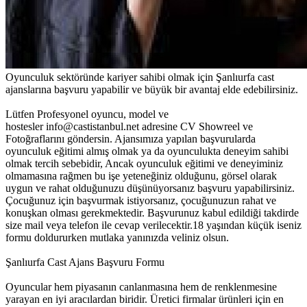
Oyunculuk sektöründe kariyer sahibi olmak için Şanlıurfa cast
ajanslarına başvuru yapabilir ve büyük bir avantaj elde edebilirsiniz.
Lütfen Profesyonel oyuncu, model ve
hostesler
info@castistanbul.net
adresine CV Showreel ve
Fotoğraflarını göndersin. Ajansımıza yapılan başvurularda
oyunculuk eğitimi almış olmak ya da oyunculukta deneyim sahibi
olmak tercih sebebidir, Ancak oyunculuk eğitimi ve deneyiminiz
olmamasına rağmen bu işe yeteneğiniz olduğunu, görsel olarak
uygun ve rahat olduğunuzu düşünüyorsanız başvuru yapabilirsiniz.
Çocuğunuz için başvurmak istiyorsanız, çocuğunuzun rahat ve
konuşkan olması gerekmektedir. Başvurunuz kabul edildiği takdirde
size mail veya telefon ile cevap verilecektir.18 yaşından küçük iseniz
formu doldururken mutlaka yanınızda veliniz olsun.
Şanlıurfa Cast Ajans Başvuru Formu
Oyuncular hem piyasanın canlanmasına hem de renklenmesine
yarayan en iyi aracılardan biridir. Üretici firmalar ürünleri için en