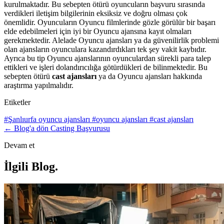
kurulmaktadır. Bu sebepten ötürü oyuncuların başvuru sırasında
verdikleri iletişim bilgilerinin eksiksiz ve doğru olması çok
önemlidir. Oyuncuların Oyuncu filmlerinde gözle görülür bir başarı
elde edebilmeleri için iyi bir Oyuncu ajansına kayıt olmaları
gerekmektedir. Alelade Oyuncu ajansları ya da güvenilirlik problemi
olan ajansların oyunculara kazandırdıkları tek şey vakit kaybıdır.
Ayrıca bu tip Oyuncu ajanslarının oyunculardan sürekli para talep
ettikleri ve işleri dolandırıcılığa götürdükleri de bilinmektedir. Bu
sebepten ötürü
cast ajansları
ya da Oyuncu ajansları hakkında
araştırma yapılmalıdır.
Etiketler
#Şanlıurfa oyuncu ajansları
#oyuncu ajansları
#cast ajansları
← Blog'a dön
Casting Başvurusu
Devam et
İlgili Blog
.