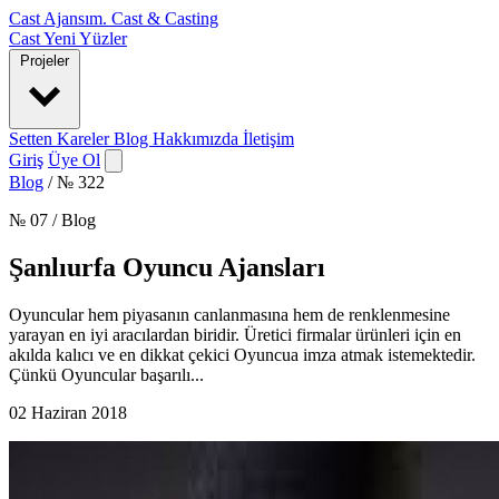
Cast Ajansım
.
Cast & Casting
Cast
Yeni Yüzler
Projeler
Setten Kareler
Blog
Hakkımızda
İletişim
Giriş
Üye Ol
Blog
/
№ 322
№ 07 / Blog
Şanlıurfa Oyuncu Ajansları
Oyuncular hem piyasanın canlanmasına hem de renklenmesine
yarayan en iyi aracılardan biridir. Üretici firmalar ürünleri için en
akılda kalıcı ve en dikkat çekici Oyuncua imza atmak istemektedir.
Çünkü Oyuncular başarılı...
02 Haziran 2018