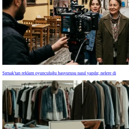
Şırnak'tan reklam oyunculuğu başvurusu nasıl yapılır, nelere di