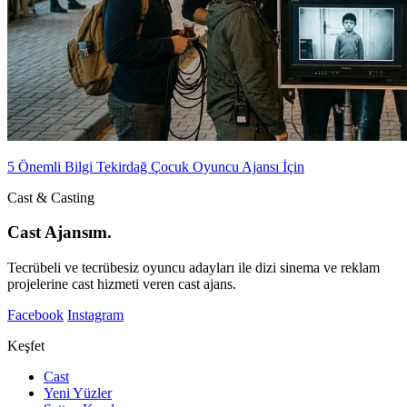
5 Önemli Bilgi Tekirdağ Çocuk Oyuncu Ajansı İçin
Cast & Casting
Cast Ajansım.
Tecrübeli ve tecrübesiz oyuncu adayları ile dizi sinema ve reklam
projelerine cast hizmeti veren cast ajans.
Facebook
Instagram
Keşfet
Cast
Yeni Yüzler