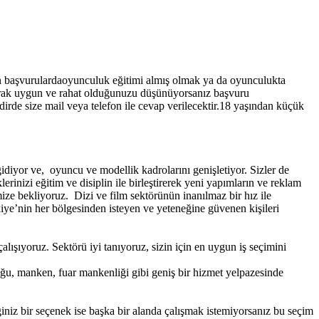
n başvurulardaoyunculuk eğitimi almış olmak ya da oyunculukta
arak uygun ve rahat olduğunuzu düşünüyorsanız başvuru
rde size mail veya telefon ile cevap verilecektir.18 yaşından küçük
iyor ve, oyuncu ve modellik kadrolarını genişletiyor. Sizler de
erinizi eğitim ve disiplin ile birleştirerek yeni yapımların ve reklam
imize bekliyoruz.
Dizi ve film sektörünün inanılmaz bir hız ile
iye’nin her bölgesinden isteyen ve yeteneğine güvenen kişileri
lışıyoruz. Sektörü iyi tanıyoruz, sizin için en uygun iş seçimini
ğu, manken, fuar mankenliği gibi geniş bir hizmet yelpazesinde
niz bir seçenek ise başka bir alanda çalışmak istemiyorsanız bu seçim