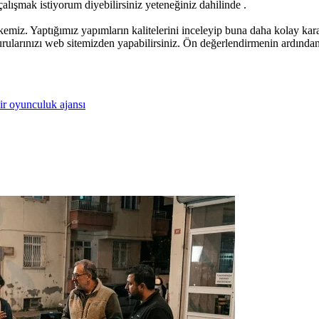
 çalışmak istiyorum diyebilirsiniz yeteneğiniz dahilinde .
iz. Yaptığımız yapımların kalitelerini inceleyip buna daha kolay karar v
rularınızı web sitemizden yapabilirsiniz. Ön değerlendirmenin ardından e
ir oyunculuk ajansı