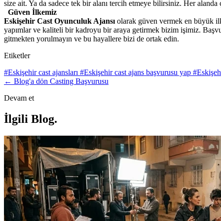
size ait. Ya da sadece tek bir alanı tercih etmeye bilirsiniz. Her alanda
Güven İlkemiz
Eskişehir Cast Oyunculuk Ajansı
olarak güven vermek en büyük ilkem
yapımlar ve kaliteli bir kadroyu bir araya getirmek bizim işimiz.
Başvu
gitmekten yorulmayın ve bu hayallere bizi de ortak edin.
Etiketler
#Eskişehir cast ajansları
#Eskişehir cast ajans başvurusu yap
#Eskişeh
← Blog'a dön
Casting Başvurusu
Devam et
İlgili Blog
.