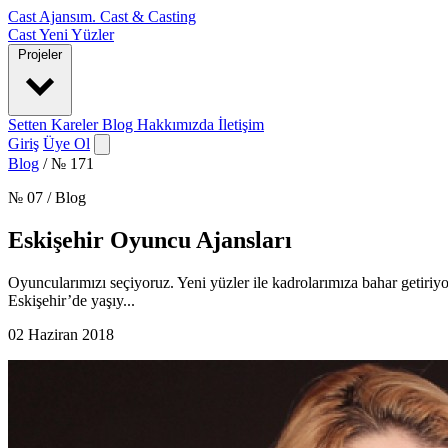
Cast Ajansım
.
Cast & Casting
Cast
Yeni Yüzler
Projeler
Setten Kareler
Blog
Hakkımızda
İletişim
Giriş
Üye Ol
Blog
/
№ 171
№ 07 / Blog
Eskişehir Oyuncu Ajansları
Oyuncularımızı seçiyoruz. Yeni yüzler ile kadrolarımıza bahar getiri
Eskişehir’de yaşıy...
02 Haziran 2018