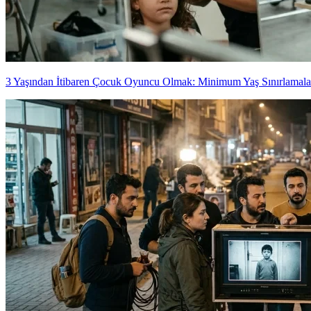
3 Yaşından İtibaren Çocuk Oyuncu Olmak: Minimum Yaş Sınırlamala