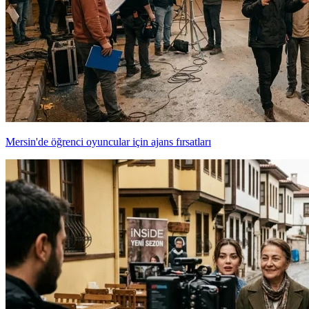
Mersin'de öğrenci oyuncular için ajans fırsatları