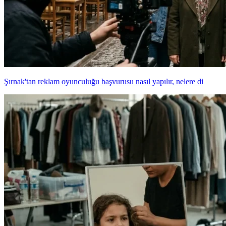
Şırnak'tan reklam oyunculuğu başvurusu nasıl yapılır, nelere di