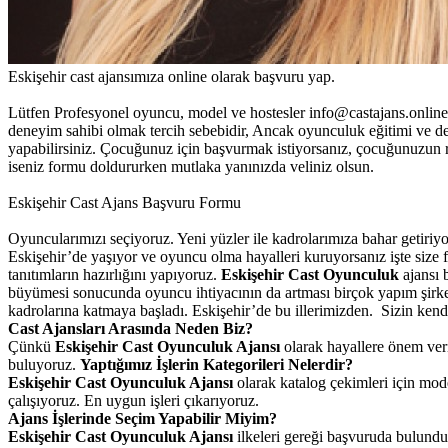
Eskişehir cast ajansımıza online olarak başvuru yap.
Lütfen Profesyonel oyuncu, model ve hostesler info@castajans.onlin
deneyim sahibi olmak tercih sebebidir, Ancak oyunculuk eğitimi ve 
yapabilirsiniz. Çocuğunuz için başvurmak istiyorsanız, çocuğunuzun r
iseniz formu doldururken mutlaka yanınızda veliniz olsun.
Eskişehir Cast Ajans Başvuru Formu
Oyuncularımızı seçiyoruz. Yeni yüzler ile kadrolarımıza bahar getiri
Eskişehir’de yaşıyor ve oyuncu olma hayalleri kuruyorsanız işte size fır
tanıtımların hazırlığını yapıyoruz.
Eskişehir Cast Oyunculuk
ajansı 
büyümesi sonucunda oyuncu ihtiyacının da artması birçok yapım şirketl
kadrolarına katmaya başladı. Eskişehir’de bu illerimizden. Sizin kendi
Cast Ajansları Arasında Neden Biz?
Çünkü
Eskişehir Cast Oyunculuk Ajansı
olarak hayallere önem veri
buluyoruz.
Yaptığımız İşlerin Kategorileri Nelerdir?
Eskişehir Cast Oyunculuk Ajansı
olarak
katalog çekimleri için mod
çalışıyoruz. En uygun işleri çıkarıyoruz.
Ajans İşlerinde Seçim Yapabilir Miyim?
Eskişehir Cast Oyunculuk Ajansı
ilkeleri gereği başvuruda bulundu