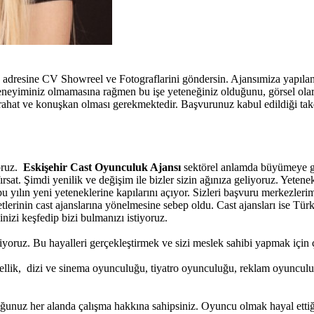
e adresine CV Showreel ve Fotograflarini göndersin. Ajansımiza yapıla
deneyiminiz olmamasına rağmen bu işe yeteneğiniz olduğunu, görsel ol
ahat ve konuşkan olması gerekmektedir. Başvurunuz kabul edildiği takdi
yoruz.
Eskişehir Cast Oyunculuk Ajansı
sektörel anlamda büyümeye gid
sat. Şimdi yenilik ve değişim ile bizler sizin ağınıza geliyoruz. Yetenekl
bu yılın yeni yeteneklerine kapılarını açıyor. Sizleri başvuru merkezler
erinin cast ajanslarına yönelmesine sebep oldu. Cast ajansları ise Türk
nizi keşfedip bizi bulmanızı istiyoruz.
yoruz. Bu hayalleri gerçekleştirmek ve sizi meslek sahibi yapmak için ça
ellik, dizi ve sinema oyunculuğu, tiyatro oyunculuğu, reklam oyunculu
ğunuz her alanda çalışma hakkına sahipsiniz. Oyuncu olmak hayal ettiği