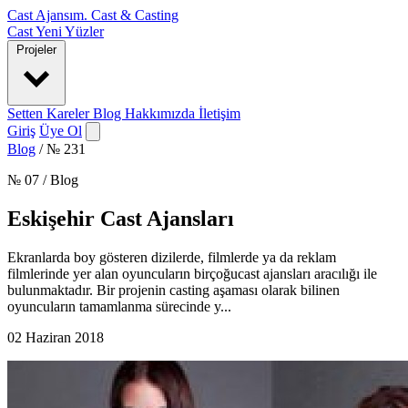
Cast Ajansım
.
Cast & Casting
Cast
Yeni Yüzler
Projeler
Setten Kareler
Blog
Hakkımızda
İletişim
Giriş
Üye Ol
Blog
/
№ 231
№ 07 / Blog
Eskişehir Cast Ajansları
Ekranlarda boy gösteren dizilerde, filmlerde ya da reklam
filmlerinde yer alan oyuncuların birçoğucast ajansları aracılığı ile
bulunmaktadır. Bir projenin casting aşaması olarak bilinen
oyuncuların tamamlanma sürecinde y...
02 Haziran 2018