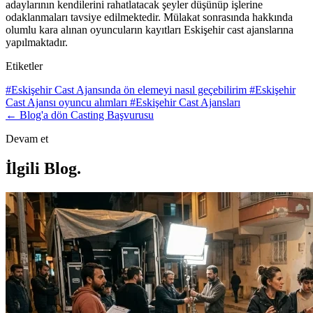
adaylarının kendilerini rahatlatacak şeyler düşünüp işlerine
odaklanmaları tavsiye edilmektedir. Mülakat sonrasında hakkında
olumlu kara alınan oyuncuların kayıtları Eskişehir cast ajanslarına
yapılmaktadır.
Etiketler
#Eskişehir Cast Ajansında ön elemeyi nasıl geçebilirim
#Eskişehir
Cast Ajansı oyuncu alımları
#Eskişehir Cast Ajansları
← Blog'a dön
Casting Başvurusu
Devam et
İlgili Blog
.