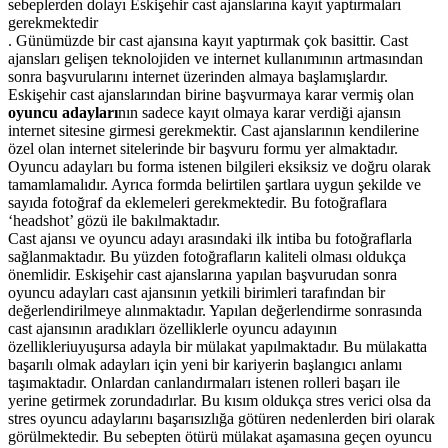
sebeplerden dolayı Eskişehir cast ajanslarına kayıt yaptırmaları
gerekmektedir
. Günümüzde bir cast ajansına kayıt yaptırmak çok basittir. Cast
ajansları gelişen teknolojiden ve internet kullanımının artmasından
sonra başvurularını internet üzerinden almaya başlamışlardır.
Eskişehir cast ajanslarından birine başvurmaya karar vermiş olan
oyuncu adayları
nın sadece kayıt olmaya karar verdiği ajansın
internet sitesine girmesi gerekmektir. Cast ajanslarının kendilerine
özel olan internet sitelerinde bir başvuru formu yer almaktadır.
Oyuncu adayları bu forma
istenen bilgileri eksiksiz ve doğru olarak
tamamlamalıdır. Ayrıca formda belirtilen şartlara uygun şekilde ve
sayıda fotoğraf da eklemeleri gerekmektedir. Bu fotoğraflara
‘headshot’ gözü ile bakılmaktadır.
Cast ajansı ve oyuncu adayı arasındaki ilk intiba bu fotoğraflarla
sağlanmaktadır. Bu yüzden fotoğrafların kaliteli olması oldukça
önemlidir.
Eskişehir cast ajanslarına yapılan başvurudan sonra
oyuncu adayları cast ajansının yetkili birimleri tarafından bir
değerlendirilmeye alınmaktadır. Yapılan değerlendirme sonrasında
cast ajansının aradıkları özelliklerle oyuncu adayının
özellikleriuyuşursa adayla bir mülakat yapılmaktadır. Bu mülakatta
başarılı olmak adayları için yeni bir kariyerin başlangıcı anlamı
taşımaktadır. Onlardan canlandırmaları istenen rolleri başarı ile
yerine getirmek zorundadırlar. Bu kısım oldukça stres verici olsa da
stres oyuncu adaylarını başarısızlığa götüren nedenlerden biri olarak
görülmektedir. Bu sebepten ötürü mülakat aşamasına geçen oyuncu