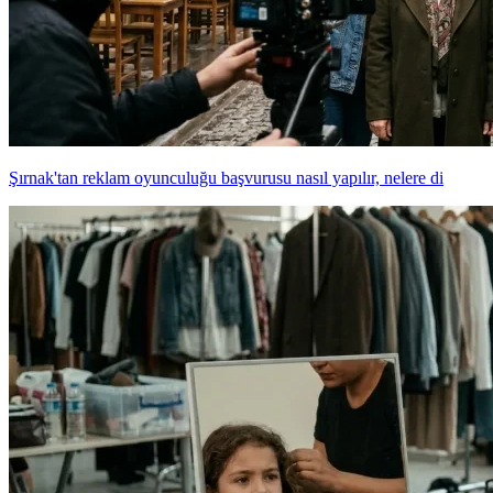
Şırnak'tan reklam oyunculuğu başvurusu nasıl yapılır, nelere di