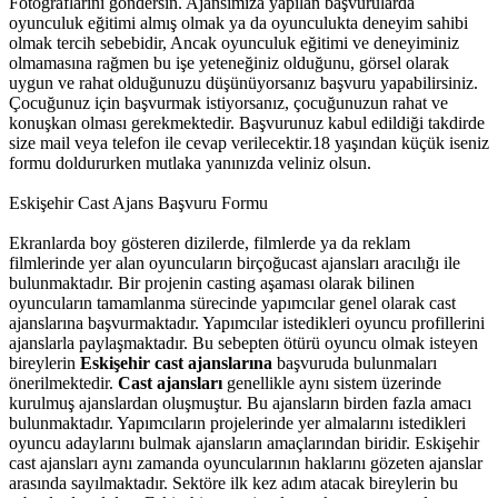
Fotograflarını göndersin. Ajansımıza yapılan başvurularda
oyunculuk eğitimi almış olmak ya da oyunculukta deneyim sahibi
olmak tercih sebebidir, Ancak oyunculuk eğitimi ve deneyiminiz
olmamasına rağmen bu işe yeteneğiniz olduğunu, görsel olarak
uygun ve rahat olduğunuzu düşünüyorsanız başvuru yapabilirsiniz.
Çocuğunuz için başvurmak istiyorsanız, çocuğunuzun rahat ve
konuşkan olması gerekmektedir. Başvurunuz kabul edildiği takdirde
size mail veya telefon ile cevap verilecektir.18 yaşından küçük iseniz
formu doldururken mutlaka yanınızda veliniz olsun.
Eskişehir Cast Ajans Başvuru Formu
Ekranlarda boy gösteren dizilerde, filmlerde ya da reklam
filmlerinde yer alan oyuncuların birçoğucast ajansları aracılığı ile
bulunmaktadır. Bir projenin casting aşaması olarak bilinen
oyuncuların tamamlanma sürecinde yapımcılar genel olarak cast
ajanslarına başvurmaktadır. Yapımcılar istedikleri oyuncu profillerini
ajanslarla paylaşmaktadır. Bu sebepten ötürü oyuncu olmak isteyen
bireylerin
Eskişehir cast ajanslarına
başvuruda bulunmaları
önerilmektedir.
Cast ajansları
genellikle aynı sistem üzerinde
kurulmuş ajanslardan oluşmuştur. Bu ajansların birden fazla amacı
bulunmaktadır. Yapımcıların projelerinde yer almalarını istedikleri
oyuncu adaylarını bulmak ajansların amaçlarından biridir. Eskişehir
cast ajansları aynı zamanda oyuncularının haklarını gözeten ajanslar
arasında sayılmaktadır. Sektöre ilk kez adım atacak bireylerin bu