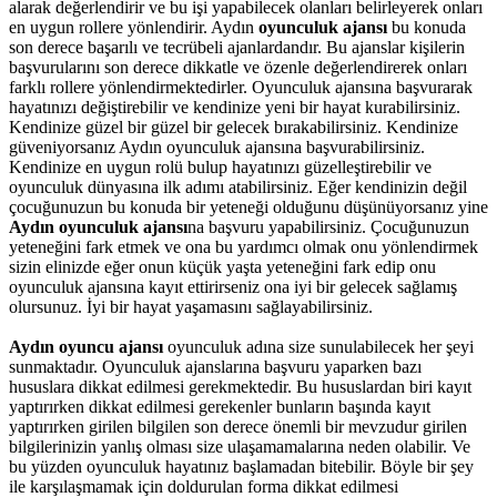
alarak değerlendirir ve bu işi yapabilecek olanları belirleyerek onları
en uygun rollere yönlendirir. Aydın
oyunculuk ajansı
bu konuda
son derece başarılı ve tecrübeli ajanlardandır. Bu ajanslar kişilerin
başvurularını son derece dikkatle ve özenle değerlendirerek onları
farklı rollere yönlendirmektedirler. Oyunculuk ajansına başvurarak
hayatınızı değiştirebilir ve kendinize yeni bir hayat kurabilirsiniz.
Kendinize güzel bir güzel bir gelecek bırakabilirsiniz. Kendinize
güveniyorsanız Aydın oyunculuk ajansına başvurabilirsiniz.
Kendinize en uygun rolü bulup hayatınızı güzelleştirebilir ve
oyunculuk dünyasına ilk adımı atabilirsiniz. Eğer kendinizin değil
çocuğunuzun bu konuda bir yeteneği olduğunu düşünüyorsanız yine
Aydın oyunculuk ajansı
na başvuru yapabilirsiniz. Çocuğunuzun
yeteneğini fark etmek ve ona bu yardımcı olmak onu yönlendirmek
sizin elinizde eğer onun küçük yaşta yeteneğini fark edip onu
oyunculuk ajansına kayıt ettirirseniz ona iyi bir gelecek sağlamış
olursunuz. İyi bir hayat yaşamasını sağlayabilirsiniz.
Aydın oyuncu ajansı
oyunculuk adına size sunulabilecek her şeyi
sunmaktadır. Oyunculuk ajanslarına başvuru yaparken bazı
hususlara dikkat edilmesi gerekmektedir. Bu hususlardan biri kayıt
yaptırırken dikkat edilmesi gerekenler bunların başında kayıt
yaptırırken girilen bilgilen son derece önemli bir mevzudur girilen
bilgilerinizin yanlış olması size ulaşamamalarına neden olabilir. Ve
bu yüzden oyunculuk hayatınız başlamadan bitebilir. Böyle bir şey
ile karşılaşmamak için doldurulan forma dikkat edilmesi