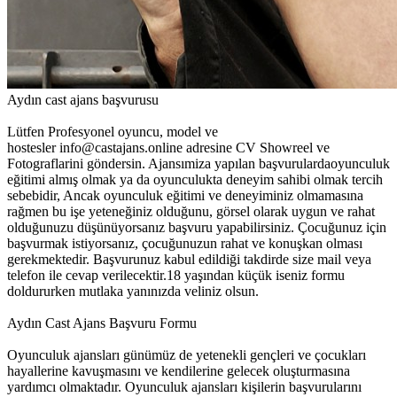
Aydın cast ajans başvurusu
Lütfen Profesyonel oyuncu, model ve
hostesler info@castajans.online adresine CV Showreel ve
Fotograflarini göndersin. Ajansımiza yapılan başvurulardaoyunculuk
eğitimi almış olmak ya da oyunculukta deneyim sahibi olmak tercih
sebebidir, Ancak oyunculuk eğitimi ve deneyiminiz olmamasına
rağmen bu işe yeteneğiniz olduğunu, görsel olarak uygun ve rahat
olduğunuzu düşünüyorsanız başvuru yapabilirsiniz. Çocuğunuz için
başvurmak istiyorsanız, çocuğunuzun rahat ve konuşkan olması
gerekmektedir. Başvurunuz kabul edildiği takdirde size mail veya
telefon ile cevap verilecektir.18 yaşından küçük iseniz formu
doldururken mutlaka yanınızda veliniz olsun.
Aydın Cast Ajans Başvuru Formu
Oyunculuk ajansları günümüz de yetenekli gençleri ve çocukları
hayallerine kavuşmasını ve kendilerine gelecek oluşturmasına
yardımcı olmaktadır. Oyunculuk ajansları kişilerin başvurularını