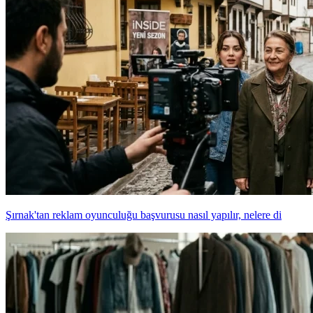
Şırnak'tan reklam oyunculuğu başvurusu nasıl yapılır, nelere di