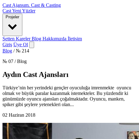
Cast Ajansım
.
Cast & Casting
Cast
Yeni Yüzler
Projeler
Setten Kareler
Blog
Hakkımızda
İletişim
Giriş
Üye Ol
Blog
/
№ 214
№ 07 / Blog
Aydın Cast Ajansları
Türkiye’nin her yerindeki gençler oyuculuğa imrenmekte oyuncu
olmak ve büyük paralar kazanmak istemekteler. Bu yüzdendir ki
günümüzde oyuncu ajansları çoğalmaktadır. Oyuncu, manken,
spiker gibi şeylere yetenekleri olan...
02 Haziran 2018