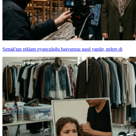
Şırnak'tan reklam oyunculuğu başvurusu nasıl yapılır, nelere di