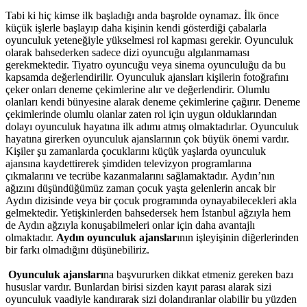
Tabi ki hiç kimse ilk başladığı anda başrolde oynamaz. İlk önce
küçük işlerle başlayıp daha kişinin kendi gösterdiği çabalarla
oyunculuk yeteneğiyle yükselmesi rol kapması gerekir. Oyunculuk
olarak bahsederken sadece dizi oyuncuğu algılanmaması
gerekmektedir. Tiyatro oyuncuğu veya sinema oyunculuğu da bu
kapsamda değerlendirilir. Oyunculuk ajansları kişilerin fotoğrafını
çeker onları deneme çekimlerine alır ve değerlendirir. Olumlu
olanları kendi bünyesine alarak deneme çekimlerine çağırır. Deneme
çekimlerinde olumlu olanlar zaten rol için uygun olduklarından
dolayı oyunculuk hayatına ilk adımı atmış olmaktadırlar. Oyunculuk
hayatına girerken oyunculuk ajanslarının çok büyük önemi vardır.
Kişiler şu zamanlarda çocuklarını küçük yaşlarda oyunculuk
ajansına kaydettirerek şimdiden televizyon programlarına
çıkmalarını ve tecrübe kazanmalarını sağlamaktadır. Aydın’nın
ağızını düşündüğümüz zaman çocuk yaşta gelenlerin ancak bir
Aydın dizisinde veya bir çocuk programında oynayabilecekleri akla
gelmektedir. Yetişkinlerden bahsedersek hem İstanbul ağzıyla hem
de Aydın ağzıyla konuşabilmeleri onlar için daha avantajlı
olmaktadır.
Aydın oyunculuk ajanslar
ının işleyişinin diğerlerinden
bir farkı olmadığını düşünebiliriz.
Oyunculuk ajansları
na başvururken dikkat etmeniz gereken bazı
hususlar vardır. Bunlardan birisi sizden kayıt parası alarak sizi
oyunculuk vaadiyle kandırarak sizi dolandıranlar olabilir bu yüzden