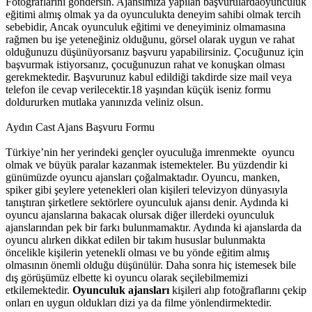
Fotograflarini göndersin. Ajansımiza yapılan başvurulardaoyunculuk
eğitimi almış olmak ya da oyunculukta deneyim sahibi olmak tercih
sebebidir, Ancak oyunculuk eğitimi ve deneyiminiz olmamasına
rağmen bu işe yeteneğiniz olduğunu, görsel olarak uygun ve rahat
olduğunuzu düşünüyorsanız başvuru yapabilirsiniz. Çocuğunuz için
başvurmak istiyorsanız, çocuğunuzun rahat ve konuşkan olması
gerekmektedir. Başvurunuz kabul edildiği takdirde size mail veya
telefon ile cevap verilecektir.18 yaşından küçük iseniz formu
doldururken mutlaka yanınızda veliniz olsun.
Aydın Cast Ajans Başvuru Formu
Türkiye’nin her yerindeki gençler oyuculuğa imrenmekte oyuncu
olmak ve büyük paralar kazanmak istemekteler. Bu yüzdendir ki
günümüzde oyuncu ajansları çoğalmaktadır. Oyuncu, manken,
spiker gibi şeylere yetenekleri olan kişileri televizyon dünyasıyla
tanıştıran şirketlere sektörlere oyunculuk ajansı denir.
Aydında ki
oyuncu ajanslarına bakacak olursak diğer illerdeki oyunculuk
ajanslarından pek bir farkı bulunmamaktır. Aydında ki ajanslarda da
oyuncu alırken dikkat edilen bir takım hususlar bulunmakta
öncelikle kişilerin yetenekli olması ve bu yönde eğitim almış
olmasının önemli olduğu düşünülür. Daha sonra hiç istemesek bile
dış görüşümüz elbette ki oyuncu olarak seçilebilmemizi
etkilemektedir.
Oyunculuk ajansları
kişileri alıp fotoğraflarını çekip
onları en uygun oldukları dizi ya da filme yönlendirmektedir.