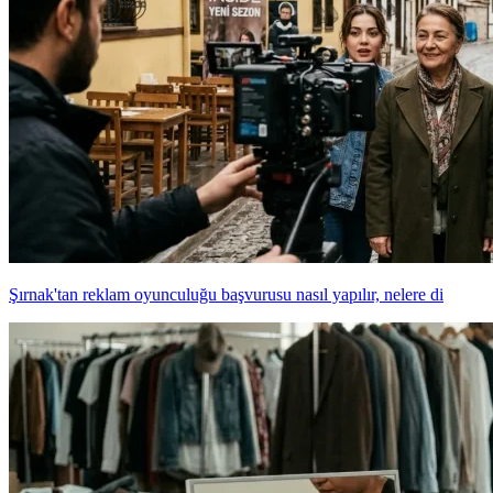
Şırnak'tan reklam oyunculuğu başvurusu nasıl yapılır, nelere di