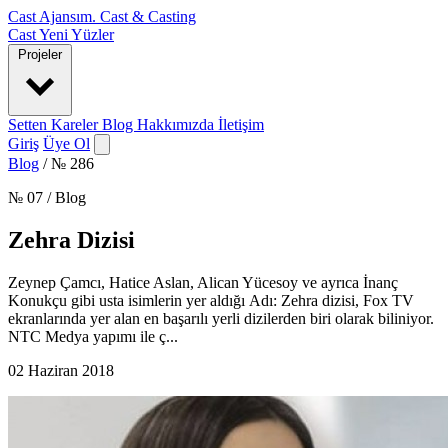
Cast Ajansım
.
Cast & Casting
Cast
Yeni Yüzler
Projeler
Setten Kareler
Blog
Hakkımızda
İletişim
Giriş
Üye Ol
Blog
/
№ 286
№ 07 / Blog
Zehra Dizisi
Zeynep Çamcı, Hatice Aslan, Alican Yücesoy ve ayrıca İnanç
Konukçu gibi usta isimlerin yer aldığı Adı: Zehra dizisi, Fox TV
ekranlarında yer alan en başarılı yerli dizilerden biri olarak biliniyor.
NTC Medya yapımı ile ç...
02 Haziran 2018