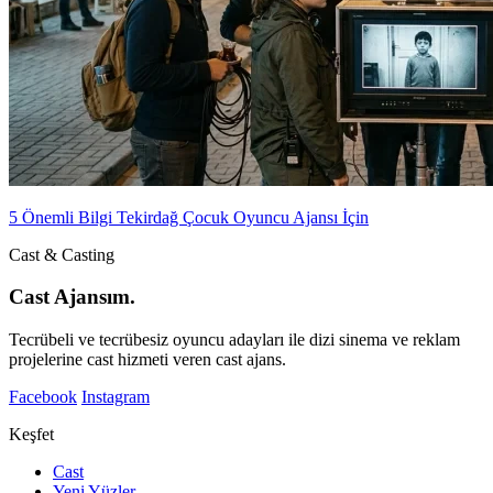
5 Önemli Bilgi Tekirdağ Çocuk Oyuncu Ajansı İçin
Cast & Casting
Cast Ajansım.
Tecrübeli ve tecrübesiz oyuncu adayları ile dizi sinema ve reklam
projelerine cast hizmeti veren cast ajans.
Facebook
Instagram
Keşfet
Cast
Yeni Yüzler