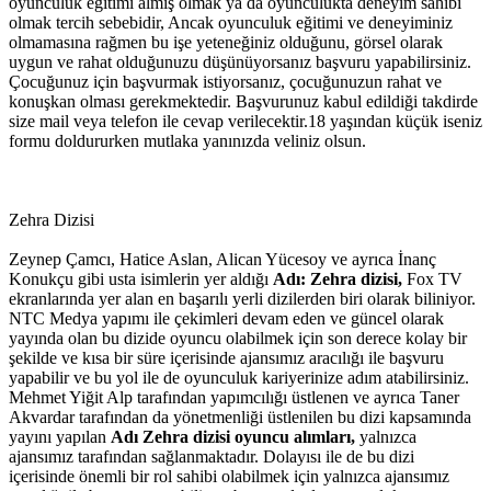
oyunculuk eğitimi almış olmak ya da oyunculukta deneyim sahibi
olmak tercih sebebidir, Ancak oyunculuk eğitimi ve deneyiminiz
olmamasına rağmen bu işe yeteneğiniz olduğunu, görsel olarak
uygun ve rahat olduğunuzu düşünüyorsanız başvuru yapabilirsiniz.
Çocuğunuz için başvurmak istiyorsanız, çocuğunuzun rahat ve
konuşkan olması gerekmektedir. Başvurunuz kabul edildiği takdirde
size mail veya telefon ile cevap verilecektir.18 yaşından küçük iseniz
formu doldururken mutlaka yanınızda veliniz olsun.
Zehra Dizisi
Zeynep Çamcı, Hatice Aslan, Alican Yücesoy ve ayrıca İnanç
Konukçu gibi usta isimlerin yer aldığı
Adı: Zehra dizisi,
Fox TV
ekranlarında yer alan en başarılı yerli dizilerden biri olarak biliniyor.
NTC Medya yapımı ile çekimleri devam eden ve güncel olarak
yayında olan bu dizide oyuncu olabilmek için son derece kolay bir
şekilde ve kısa bir süre içerisinde ajansımız aracılığı ile başvuru
yapabilir ve bu yol ile de oyunculuk kariyerinize adım atabilirsiniz.
Mehmet Yiğit Alp tarafından yapımcılığı üstlenen ve ayrıca Taner
Akvardar tarafından da yönetmenliği üstlenilen bu dizi kapsamında
yayını yapılan
Adı Zehra dizisi oyuncu alımları,
yalnızca
ajansımız tarafından sağlanmaktadır. Dolayısı ile de bu dizi
içerisinde önemli bir rol sahibi olabilmek için yalnızca ajansımız