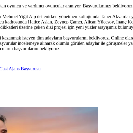
aştan oyuncu ve yardımcı oyuncular aranıyor. Başvurularınızı bekliyoruz
ı Mehmet Yiğit Alp üstlenirken yönetmen koltuğunda Taner Akvardar yer 
 oyuncu kadrosunda Hatice Aslan, Zeynep Çamcı, Alican Yücesoy, İnanç
dikkatleri üzerine çeken dizi projesi için yeni yüzler arayışımız bulunuy
zanmak isteyen tüm adayların başvurularını bekliyoruz. Online olarak
en başvurular incelemeye alınarak olumlu görülen adaylar ile görüşmeler
cuların başvurularını bekliyoruz.
Cast Ajans Başvurusu