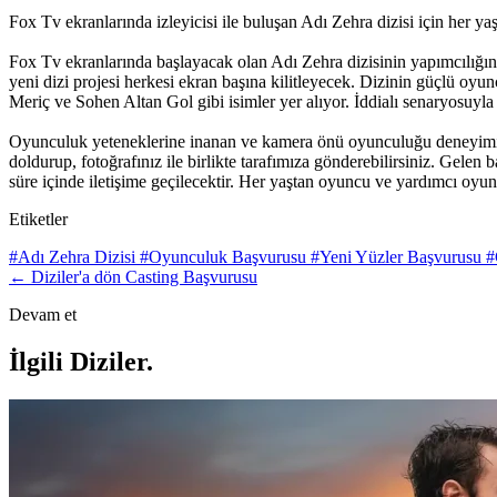
Fox Tv ekranlarında izleyicisi ile buluşan Adı Zehra dizisi için her y
Fox Tv ekranlarında başlayacak olan Adı Zehra dizisinin yapımcılığın
yeni dizi projesi herkesi ekran başına kilitleyecek. Dizinin güçlü
Meriç ve Sohen Altan Gol gibi isimler yer alıyor. İddialı senaryosuyla 
Oyunculuk yeteneklerine inanan ve kamera önü oyunculuğu deneyimi ka
doldurup, fotoğrafınız ile birlikte tarafımıza gönderebilirsiniz. Gel
süre içinde iletişime geçilecektir. Her yaştan oyuncu ve yardımcı oyun
Etiketler
#Adı Zehra Dizisi
#Oyunculuk Başvurusu
#Yeni Yüzler Başvurusu
#
← Diziler'a dön
Casting Başvurusu
Devam et
İlgili Diziler
.