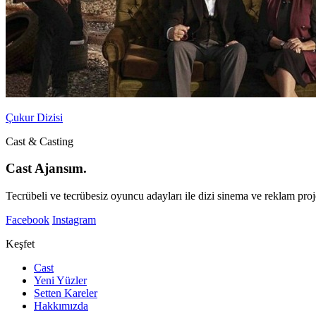
Çukur Dizisi
Cast & Casting
Cast Ajansım.
Tecrübeli ve tecrübesiz oyuncu adayları ile dizi sinema ve reklam proje
Facebook
Instagram
Keşfet
Cast
Yeni Yüzler
Setten Kareler
Hakkımızda