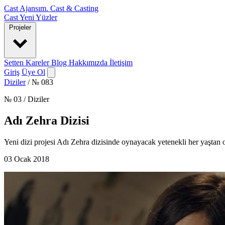
Cast Ajansım
.
Cast & Casting
Cast
Yeni Yüzler
Projeler
Setten Kareler
Blog
Hakkımızda
İletişim
Giriş
Üye Ol
Diziler
/
№ 083
№ 03 / Diziler
Adı Zehra Dizisi
Yeni dizi projesi Adı Zehra dizisinde oynayacak yetenekli her yaştan 
03 Ocak 2018