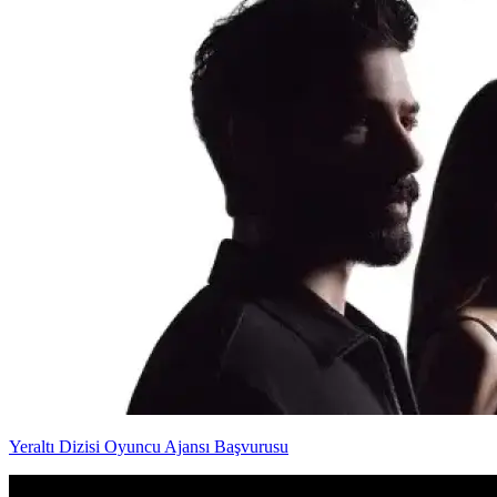
Yeraltı Dizisi Oyuncu Ajansı Başvurusu