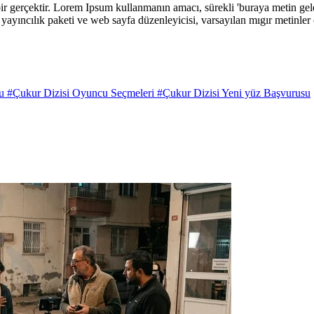
 bir gerçektir. Lorem Ipsum kullanmanın amacı, sürekli 'buraya metin ge
 yayıncılık paketi ve web sayfa düzenleyicisi, varsayılan mıgır metinl
su
#Çukur Dizisi Oyuncu Seçmeleri
#Çukur Dizisi Yeni yüz Başvurusu