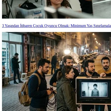
3 Yaşından İtibaren Çocuk Oyuncu Olmak: Minimum Yaş Sınırlamala