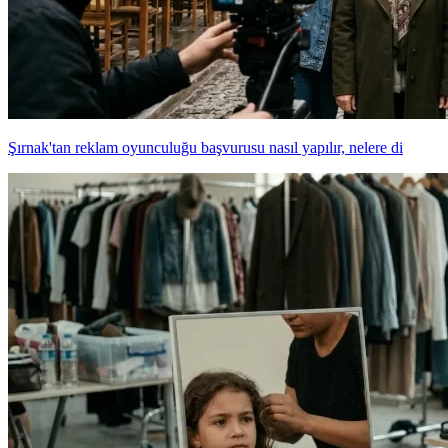
Şırnak'tan reklam oyunculuğu başvurusu nasıl yapılır, nelere di