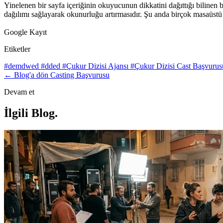
Yinelenen bir sayfa içeriğinin okuyucunun dikkatini dağıttığı bilinen
dağılımı sağlayarak okunurluğu artırmasıdır. Şu anda birçok masaüstü
Google Kayıt
Etiketler
#demdwed
#dded
#Çukur Dizisi Ajansı
#Çukur Dizisi Cast Başvuru
← Blog'a dön
Casting Başvurusu
Devam et
İlgili Blog
.