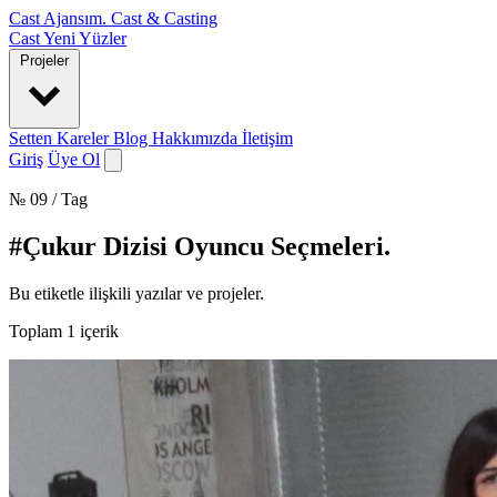
Cast Ajansım
.
Cast & Casting
Cast
Yeni Yüzler
Projeler
Setten Kareler
Blog
Hakkımızda
İletişim
Giriş
Üye Ol
№ 09 / Tag
#Çukur Dizisi Oyuncu Seçmeleri
.
Bu etiketle ilişkili yazılar ve projeler.
Toplam
1
içerik