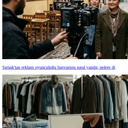
Şırnak'tan reklam oyunculuğu başvurusu nasıl yapılır, nelere di