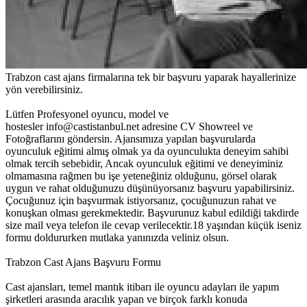
Trabzon cast ajans firmalarına tek bir başvuru yaparak hayallerinize
yön verebilirsiniz.
Lütfen Profesyonel oyuncu, model ve
hostesler
info@castistanbul.net
adresine CV Showreel ve
Fotoğraflarını göndersin. Ajansımıza yapılan başvurularda
oyunculuk eğitimi almış olmak ya da oyunculukta deneyim sahibi
olmak tercih sebebidir, Ancak oyunculuk eğitimi ve deneyiminiz
olmamasına rağmen bu işe yeteneğiniz olduğunu, görsel olarak
uygun ve rahat olduğunuzu düşünüyorsanız başvuru yapabilirsiniz.
Çocuğunuz için başvurmak istiyorsanız, çocuğunuzun rahat ve
konuşkan olması gerekmektedir. Başvurunuz kabul edildiği takdirde
size mail veya telefon ile cevap verilecektir.18 yaşından küçük iseniz
formu doldururken mutlaka yanınızda veliniz olsun.
Trabzon Cast Ajans Başvuru Formu
Cast ajansları, temel mantık itibarı ile oyuncu adayları ile yapım
şirketleri arasında aracılık yapan ve birçok farklı konuda