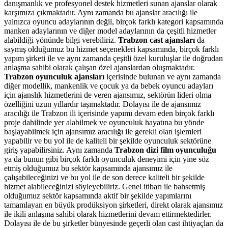
danışmanlık ve profesyonel destek hizmetleri sunan ajanslar olarak
karşımıza çıkmaktadır. Aynı zamanda bu ajanslar aracılığı ile
yalnızca oyuncu adaylarının değil, birçok farklı kategori kapsamında
manken adaylarının ve diğer model adaylarının da çeşitli hizmetler
alabildiği yönünde bilgi verebiliriz.
Trabzon cast ajansları
da
saymış olduğumuz bu hizmet seçenekleri kapsamında, birçok farklı
yapım şirketi ile ve aynı zamanda çeşitli özel kuruluşlar ile doğrudan
anlaşma sahibi olarak çalışan özel ajanslardan oluşmaktadır.
Trabzon oyunculuk ajansları
içerisinde bulunan ve aynı zamanda
diğer modellik, mankenlik ve çocuk ya da bebek oyuncu adayları
için ajanslık hizmetlerini de veren ajansımız, sektörün lideri olma
özelliğini uzun yıllardır taşımaktadır. Dolayısı ile de ajansımız
aracılığı ile Trabzon ili içerisinde yapımı devam eden birçok farklı
proje dahilinde yer alabilmek ve oyunculuk hayatına bu yönde
başlayabilmek için ajansımız aracılığı ile gerekli olan işlemleri
yapabilir ve bu yol ile de kaliteli bir şekilde oyunculuk sektörüne
giriş yapabilirsiniz. Aynı zamanda
Trabzon dizi film oyunculuğu
ya da bunun gibi birçok farklı oyunculuk deneyimi için yine söz
etmiş olduğumuz bu sektör kapsamında ajansımız ile
çalışabileceğinizi ve bu yol ile de son derece kaliteli bir şekilde
hizmet alabileceğinizi söyleyebiliriz. Genel itibarı ile bahsetmiş
olduğumuz sektör kapsamında aktif bir şekilde yapımlarını
tamamlayan en büyük prodüksiyon şirketleri, direkt olarak ajansımız
ile ikili anlaşma sahibi olarak hizmetlerini devam ettirmektedirler.
Dolayısı ile de bu şirketler bünyesinde geçerli olan cast ihtiyaçları da