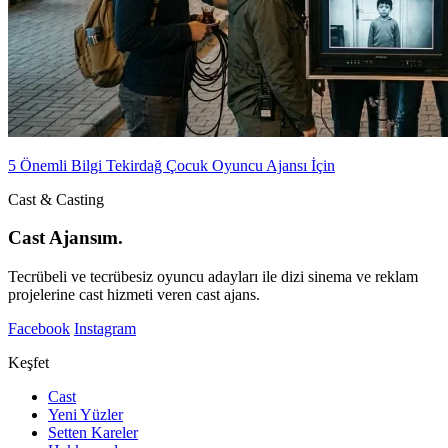
5 Önemli Bilgi Tekirdağ Çocuk Oyuncu Ajansı İçin
Cast & Casting
Cast Ajansım.
Tecrübeli ve tecrübesiz oyuncu adayları ile dizi sinema ve reklam
projelerine cast hizmeti veren cast ajans.
Facebook
Instagram
Keşfet
Cast
Yeni Yüzler
Setten Kareler