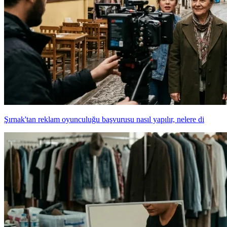
Şırnak'tan reklam oyunculuğu başvurusu nasıl yapılır, nelere di