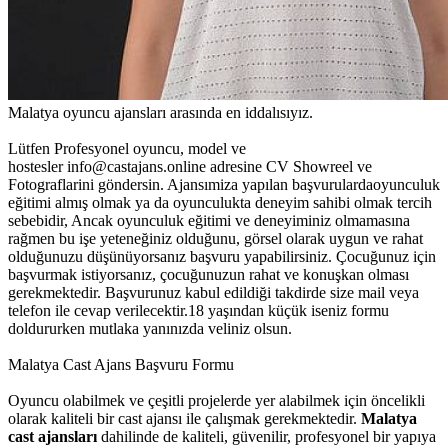
Malatya oyuncu ajansları arasında en iddalısıyız.
Lütfen Profesyonel oyuncu, model ve
hostesler info@castajans.online adresine CV Showreel ve
Fotograflarini göndersin. Ajansımiza yapılan başvurulardaoyunculuk
eğitimi almış olmak ya da oyunculukta deneyim sahibi olmak tercih
sebebidir, Ancak oyunculuk eğitimi ve deneyiminiz olmamasına
rağmen bu işe yeteneğiniz olduğunu, görsel olarak uygun ve rahat
olduğunuzu düşünüyorsanız başvuru yapabilirsiniz. Çocuğunuz için
başvurmak istiyorsanız, çocuğunuzun rahat ve konuşkan olması
gerekmektedir. Başvurunuz kabul edildiği takdirde size mail veya
telefon ile cevap verilecektir.18 yaşından küçük iseniz formu
doldururken mutlaka yanınızda veliniz olsun.
Malatya Cast Ajans Başvuru Formu
Oyuncu olabilmek ve çeşitli projelerde yer alabilmek için öncelikli
olarak kaliteli bir cast ajansı ile çalışmak gerekmektedir.
Malatya
cast ajansları
dahilinde de kaliteli, güvenilir, profesyonel bir yapıya