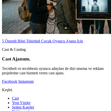
5 Önemli Bilgi Tekirdağ Çocuk Oyuncu Ajansı İçin
Cast & Casting
Cast Ajansım.
Tecrübeli ve tecrübesiz oyuncu adayları ile dizi sinema ve reklam
projelerine cast hizmeti veren cast ajans.
Facebook
Instagram
Keşfet
Cast
Yeni Yüzler
Setten Kareler