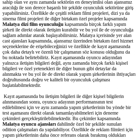
sahip olan ve aynı zamanda sektörün en deneyimlisi olan ajansımız
aracılığı ile son derece başarılı bir şekilde oyunculuk sektörüne giriş
yapabilirsiniz. Özellikle de çeşitli reklam filmi projeleri, dizi ya da
sinema filmi projeleri ile diğer birtakım özel projeler kapsamında
Malatya dizi film oyunculuğu
kapsamında birçok farklı yapım
şirketi ile direkt olarak iletişim kurabilir ve bu yol ile de oyunculuğa
sağlam adımlar atarak başlayabilirsiniz. Malatya içerisinde yer alan
cast ajansları kapsamında, ajansımız üzerinden birtakım özel hizmet
seçeneklerine de erişebileceğinizi ve özellikle de kayıt aşamasında
çok daha detaylı ve özenli bir çalışmanın söz konusu olduğunu da
bu noktada belirtebiliriz.
Kayıt aşamasında oyuncu adayından
yalnızca iletişim bilgileri değil, aynı zamanda birçok farklı kişisel
bilgileri ve özel yetenekleri ile diğer bunun gibi detaylar da
alınmakta ve bu yol ile de direkt olarak yapım şirketlerinin ihtiyaçları
doğrultusunda doğru ve kaliteli bir oyunculuk çalışması
başlatılabilmektedir.
Kayıt aşamasında bu iletişim bilgileri ile diğer kişisel bilgilerin
alınmasından sonra, oyuncu adayının performansının test
edilebilmesi için ve aynı zamanda yapım şirketlerinin bu yönde bir
test aşamasını direkt olarak tamamlayabilmeleri için deneme
çekimleri gerçekleştirilebilmektedir. Bu çekimler kapsamında
Malatya oyuncu ajansları
dahilinde özel bir şekilde sunulan
odition çalışmaları da yapılabiliyor. Özellikle de reklam filmleri için
yapım şirketlerinin daha önce referans olarak bırakmış oldukları