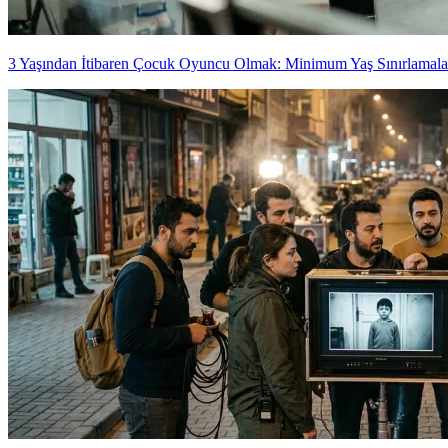
3 Yaşından İtibaren Çocuk Oyuncu Olmak: Minimum Yaş Sınırlamala