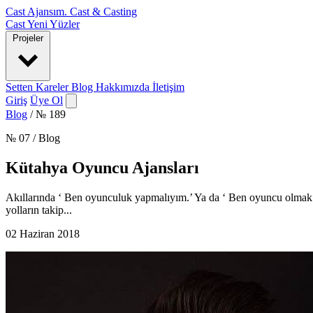
Cast Ajansım
.
Cast & Casting
Cast
Yeni Yüzler
Projeler
Setten Kareler
Blog
Hakkımızda
İletişim
Giriş
Üye Ol
Blog
/
№ 189
№ 07 / Blog
Kütahya Oyuncu Ajansları
Akıllarında ‘ Ben oyunculuk yapmalıyım.’ Ya da ‘ Ben oyuncu olmak ist
yolların takip...
02 Haziran 2018