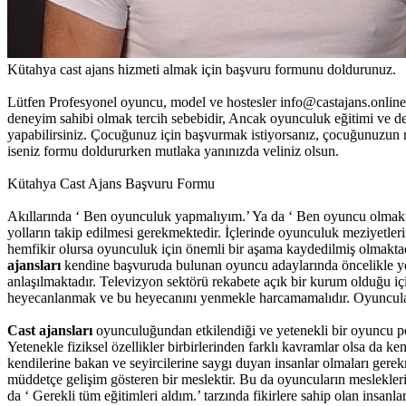
Kütahya cast ajans hizmeti almak için başvuru formunu doldurunuz.
Lütfen Profesyonel oyuncu, model ve hostesler info@castajans.onlin
deneyim sahibi olmak tercih sebebidir, Ancak oyunculuk eğitimi ve 
yapabilirsiniz. Çocuğunuz için başvurmak istiyorsanız, çocuğunuzun r
iseniz formu doldururken mutlaka yanınızda veliniz olsun.
Kütahya Cast Ajans Başvuru Formu
Akıllarında ‘ Ben oyunculuk yapmalıyım.’ Ya da ‘ Ben oyuncu olmak ist
yolların takip edilmesi gerekmektedir. İçlerinde oyunculuk meziyetleri
hemfikir olursa oyunculuk için önemli bir aşama kaydedilmiş olmaktad
ajansları
kendine başvuruda bulunan oyuncu adaylarında öncelikle ye
anlaşılmaktadır. Televizyon sektörü rekabete açık bir kurum olduğu i
heyecanlanmak ve bu heyecanını yenmekle harcamamalıdır. Oyuncular m
Cast ajansları
oyunculuğundan etkilendiği ve yetenekli bir oyuncu po
Yetenekle fiziksel özellikler birbirlerinden farklı kavramlar olsa da k
kendilerine bakan ve seyircilerine saygı duyan insanlar olmaları ger
müddetçe gelişim gösteren bir meslektir. Bu da oyuncuların meslekleri
da ‘ Gerekli tüm eğitimleri aldım.’ tarzında fikirlere sahip olan insanl