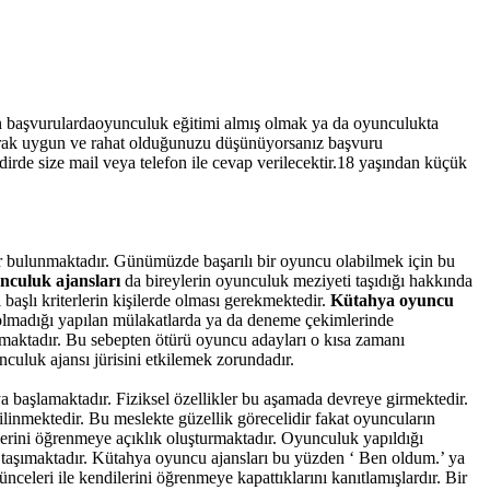
n başvurulardaoyunculuk eğitimi almış olmak ya da oyunculukta
arak uygun ve rahat olduğunuzu düşünüyorsanız başvuru
rde size mail veya telefon ile cevap verilecektir.18 yaşından küçük
lar bulunmaktadır. Günümüzde başarılı bir oyuncu olabilmek için bu
nculuk ajansları
da bireylerin oyunculuk meziyeti taşıdığı hakkında
başlı kriterlerin kişilerde olması gerekmektedir.
Kütahya oyuncu
lmadığı yapılan mülakatlarda ya da deneme çekimlerinde
lmaktadır. Bu sebepten ötürü oyuncu adayları o kısa zamanı
uluk ajansı jürisini etkilemek zorundadır.
başlamaktadır. Fiziksel özellikler bu aşamada devreye girmektedir.
bilinmektedir. Bu meslekte güzellik görecelidir fakat oyuncuların
ğerini öğrenmeye açıklık oluşturmaktadır. Oyunculuk yapıldığı
mı taşımaktadır. Kütahya oyuncu ajansları bu yüzden ‘ Ben oldum.’ ya
ünceleri ile kendilerini öğrenmeye kapattıklarını kanıtlamışlardır. Bir