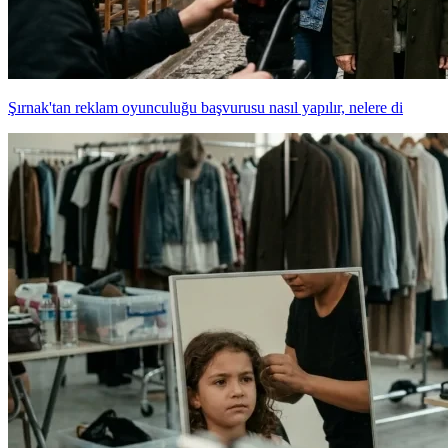
Şırnak'tan reklam oyunculuğu başvurusu nasıl yapılır, nelere di