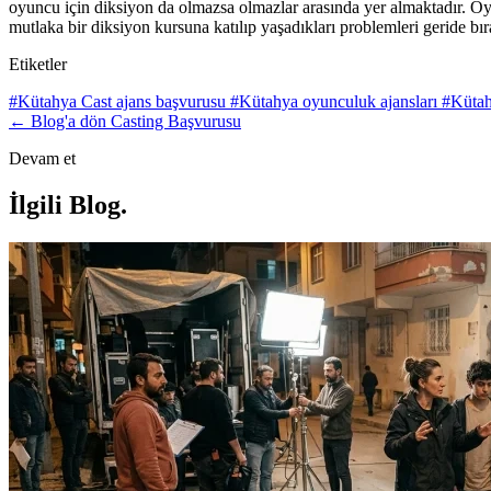
oyuncu için diksiyon da olmazsa olmazlar arasında yer almaktadır. Oy
mutlaka bir diksiyon kursuna katılıp yaşadıkları problemleri geride bır
Etiketler
#Kütahya Cast ajans başvurusu
#Kütahya oyunculuk ajansları
#Kütah
← Blog'a dön
Casting Başvurusu
Devam et
İlgili Blog
.