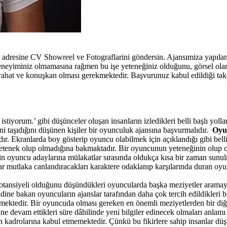
e adresine CV Showreel ve Fotograflarini göndersin. Ajansımiza yapıla
deneyiminiz olmamasına rağmen bu işe yeteneğiniz olduğunu, görsel ol
ahat ve konuşkan olması gerekmektedir. Başvurunuz kabul edildiği takdi
iyorum.’ gibi düşünceler oluşan insanların izledikleri belli başlı yol
ni taşıdığını düşünen kişiler bir oyunculuk ajansına başvurmalıdır.
Oyu
ır.
Ekranlarda boy gösterip oyuncu olabilmek için açıklandığı gibi belli 
tenek olup olmadığına bakmaktadır. Bir oyuncunun yeteneğinin olup o
çin oyuncu adaylarına mülakatlar sırasında oldukça kısa bir zaman sunu
utlaka canlandıracakları karaktere odaklanıp karşılarında duran oyunc
tansiyeli olduğunu düşündükleri oyuncularda başka meziyetler aramaya 
endine bakan oyuncuların ajanslar tarafından daha çok tercih edildikleri 
ekmektedir. Bir oyuncuda olması gereken en önemli meziyetlerden bir di
ne devam ettikleri süre dâhilinde yeni bilgiler edinecek olmaları anla
arı kadrolarına kabul etmemektedir. Çünkü bu fikirlere sahip insanlar düş