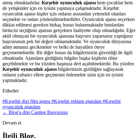
atmış olmaktadırlar.
Kırşehir oyunculuk ajansı
hem çocuklar hem
de yetişkinler için en iyisini yapmaya çalışmaktadır. Kırşehir
oyunculuk ajansı kişiler için onların arasından yetenekli olanları
seçmekte ve onları yönlendirmektedirler. Oyunculuk ajansı seçerken
dikkat edilmesi gereken birkaç husus bulunmaktadır bunlardan
birincisi seçtiğiniz ajansın gerçekten faaliyette olup olmadığıdır. Eğer
aktif olmayan bir oyunculuk ajansına başvuru yaparsanız yaptığınız
başvurunun pek bir değeri olmamaktadır. Ve oyunculuk dünyasına
adım atmanız gecikmekte ve belki de hayalden öteye
geçememektedir.
Bir diğer husus da bilgilerinizin güvenliği ile ilgili
olmaktadır. Ajanslara girdiğiniz bilgiler başka kişilerin eline
geçebilmekte ve bu yüzden başınıza dert açabilmektedir. Bu yüzden
Kırşehir oyunculuk ajansı
bilgilerinizin gizliliğini sağlayarak
onların yabancı ellere geçmesini önlemekte sizin için en iyisini
yapmaktadır.
Etiketler
#Kırşehir dizi film ajansı
#Kırşehir reklam ajansları
#Kırşehir
oyunculuk ajansları
← Blog'a dön
Casting Başvurusu
Devam et
İlgili Blog
.