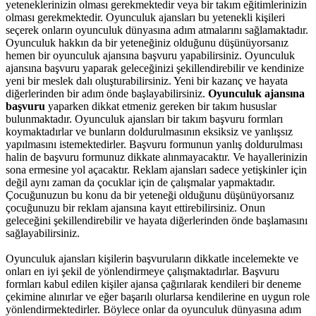
yeteneklerinizin olması gerekmektedir veya bir takım eğitimlerinizin
olması gerekmektedir. Oyunculuk ajansları bu yetenekli kişileri
seçerek onların oyunculuk dünyasına adım atmalarını sağlamaktadır.
Oyunculuk hakkın da bir yeteneğiniz olduğunu düşünüyorsanız
hemen bir oyunculuk ajansına başvuru yapabilirsiniz. Oyunculuk
ajansına başvuru yaparak geleceğinizi şekillendirebilir ve kendinize
yeni bir meslek dalı oluşturabilirsiniz. Yeni bir kazanç ve hayata
diğerlerinden bir adım önde başlayabilirsiniz.
Oyunculuk ajansına
başvuru
yaparken dikkat etmeniz gereken bir takım hususlar
bulunmaktadır. Oyunculuk ajansları bir takım başvuru formları
koymaktadırlar ve bunların doldurulmasının eksiksiz ve yanlışsız
yapılmasını istemektedirler. Başvuru formunun yanlış doldurulması
halin de başvuru formunuz dikkate alınmayacaktır. Ve hayallerinizin
sona ermesine yol açacaktır. Reklam ajansları sadece yetişkinler için
değil aynı zaman da çocuklar için de çalışmalar yapmaktadır.
Çocuğunuzun bu konu da bir yeteneği olduğunu düşünüyorsanız
çocuğunuzu bir reklam ajansına kayıt ettirebilirsiniz. Onun
geleceğini şekillendirebilir ve hayata diğerlerinden önde başlamasını
sağlayabilirsiniz.
Oyunculuk ajansları kişilerin başvuruların dikkatle incelemekte ve
onları en iyi şekil de yönlendirmeye çalışmaktadırlar. Başvuru
formları kabul edilen kişiler ajansa çağırılarak kendileri bir deneme
çekimine alınırlar ve eğer başarılı olurlarsa kendilerine en uygun role
yönlendirmektedirler. Böylece onlar da oyunculuk dünyasına adım