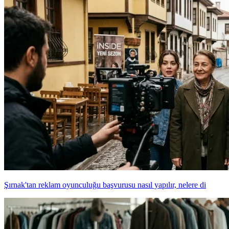
Şırnak'tan reklam oyunculuğu başvurusu nasıl yapılır, nelere di