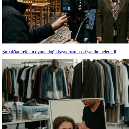
Şırnak'tan reklam oyunculuğu başvurusu nasıl yapılır, nelere di