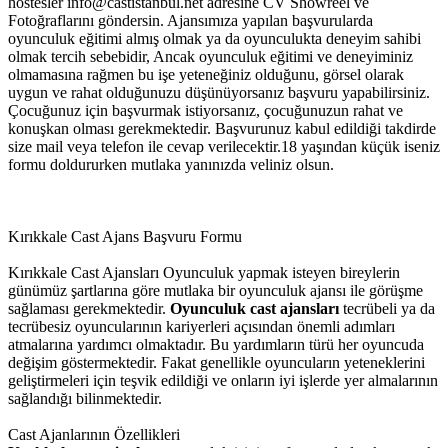
hostesler
info@castistanbul.net
adresine CV Showreel ve
Fotoğraflarını göndersin. Ajansımıza yapılan başvurularda
oyunculuk eğitimi almış olmak ya da oyunculukta deneyim sahibi
olmak tercih sebebidir, Ancak oyunculuk eğitimi ve deneyiminiz
olmamasına rağmen bu işe yeteneğiniz olduğunu, görsel olarak
uygun ve rahat olduğunuzu düşünüyorsanız başvuru yapabilirsiniz.
Çocuğunuz için başvurmak istiyorsanız, çocuğunuzun rahat ve
konuşkan olması gerekmektedir. Başvurunuz kabul edildiği takdirde
size mail veya telefon ile cevap verilecektir.18 yaşından küçük iseniz
formu doldururken mutlaka yanınızda veliniz olsun.
Kırıkkale Cast Ajans Başvuru Formu
Kırıkkale Cast Ajansları
Oyunculuk yapmak isteyen bireylerin
günümüz şartlarına göre mutlaka bir oyunculuk ajansı ile görüşme
sağlaması gerekmektedir.
Oyunculuk cast ajansları
tecrübeli ya da
tecrübesiz oyuncularının kariyerleri açısından önemli adımları
atmalarına yardımcı olmaktadır. Bu yardımların türü her oyuncuda
değişim göstermektedir. Fakat genellikle oyuncuların yeteneklerini
geliştirmeleri için teşvik edildiği ve onların iyi işlerde yer almalarının
sağlandığı bilinmektedir.
Cast Ajanlarının Özellikleri