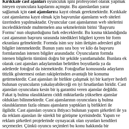
Kırıkkale cast ajanları
oyunculuk işini profesyonel olarak yapmak
isteyen oyunculara kapılarını açmıştır. Bu ajanslardan yarar
sağlamak için
cast ajansları
na kayıt olmak gerekmektedir. Kırıkkale
cast ajanslarına kayıt olmak için başvurular ajansların web siteleri
üzerinden yapılmaktadır. Oyuncular cast ajanslarının web sitelerini
incelediklerinde muhtemelen ana sekmelerinin birini ‘Başvuru
Formu’ nun oluşturduğunu fark edeceklerdir. Bu kısma tıklandığında
cast ajansının başvuru sırasında istedikleri bilgileri içeren bir form
ekranlara gelmektedir. Formda isim soy isim iletişim adresleri gibi
bilgiler istenmektedir. Bunun yanı sıra boy ve kilo da başvuru
formlarından istenen bilgiler arasındadır. Oyuncuların formda
istenen bilgilerin tümünü doğru bir şekilde yanıtlamalıdır. Bunlara ek
olarak cast ajansları adaylarından belirtilen boyutlarda ya da
adetlerde fotoğraf da istemektedir. Fotoğraflar konusunda adayların
titizlik göstermesi onları rakiplerinden avantajlı bir konuma
getirmektedir.
Cast ajansları ile birlikte çalışmak iyi bir kariyer hedefi
bulunan oyuncuların yakalayabileceği en iyi fırsatlardan biridir. Cast
ajansları oyunculara kesin bir iş garantisi veren ajanslar değildir.
Fakat iş bulma olasılıklarını ciddi miktarlarda yükselten ajanslar
oldukları bilinmektedir. Cast ajanslarının oyunculara iş bulma
olasılıklarının fazla olması ajansların yaptıkları iş birlikleri ile
ilgilidir. Cast ajansları oyuncu ihtiyacı bulunan yapım şirketleri ile ya
da reklam ajansları ile sürekli bir görüşme içerisindedir. Yapım ve
reklam şirketleri projelerinde oynayacak olan oyunları kendileri
seçemezler. Çünkü oyuncu seçimleri bu konu hakkında bir