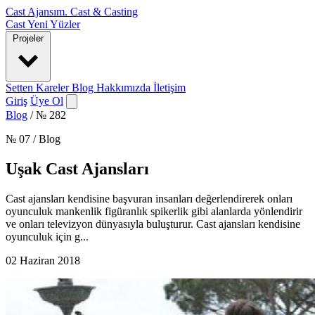
Cast Ajansım
.
Cast & Casting
Cast
Yeni Yüzler
Projeler
Setten Kareler
Blog
Hakkımızda
İletişim
Giriş
Üye Ol
Blog
/
№ 282
№ 07 / Blog
Uşak Cast Ajansları
Cast ajansları kendisine başvuran insanları değerlendirerek onları
oyunculuk mankenlik figüranlık spikerlik gibi alanlarda yönlendirir
ve onları televizyon dünyasıyla buluşturur. Cast ajansları kendisine
oyunculuk için g...
02 Haziran 2018