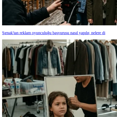
Şırnak'tan reklam oyunculuğu başvurusu nasıl yapılır, nelere di