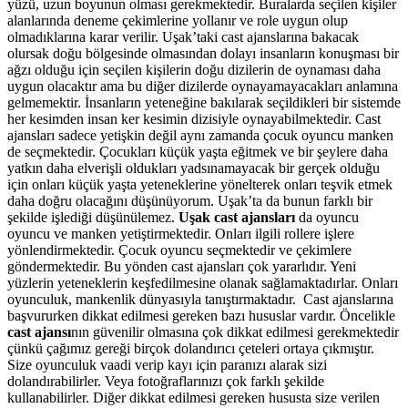
yüzü, uzun boyunun olması gerekmektedir. Buralarda seçilen kişiler
alanlarında deneme çekimlerine yollanır ve role uygun olup
olmadıklarına karar verilir.
Uşak’taki cast ajanslarına bakacak
olursak doğu bölgesinde olmasından dolayı insanların konuşması bir
ağzı olduğu için seçilen kişilerin doğu dizilerin de oynaması daha
uygun olacaktır ama bu diğer dizilerde oynayamayacakları anlamına
gelmemektir. İnsanların yeteneğine bakılarak seçildikleri bir sistemde
her kesimden insan ker kesimin dizisiyle oynayabilmektedir. Cast
ajansları sadece yetişkin değil aynı zamanda çocuk oyuncu manken
de seçmektedir. Çocukları küçük yaşta eğitmek ve bir şeylere daha
yatkın daha elverişli oldukları yadsınamayacak bir gerçek olduğu
için onları küçük yaşta yeteneklerine yönelterek onları teşvik etmek
daha doğru olacağını düşünüyorum. Uşak’ta da bunun farklı bir
şekilde işlediği düşünülemez.
Uşak cast ajansları
da oyuncu
oyuncu ve manken yetiştirmektedir. Onları ilgili rollere işlere
yönlendirmektedir. Çocuk oyuncu seçmektedir ve çekimlere
göndermektedir. Bu yönden cast ajansları çok yararlıdır. Yeni
yüzlerin yeteneklerin keşfedilmesine olanak sağlamaktadırlar. Onları
oyunculuk, mankenlik dünyasıyla tanıştırmaktadır. Cast ajanslarına
başvururken dikkat edilmesi gereken bazı hususlar vardır. Öncelikle
cast ajansı
nın güvenilir olmasına çok dikkat edilmesi gerekmektedir
çünkü çağımız gereği birçok dolandırıcı çeteleri ortaya çıkmıştır.
Size oyunculuk vaadi verip kayı için paranızı alarak sizi
dolandırabilirler. Veya fotoğraflarınızı çok farklı şekilde
kullanabilirler. Diğer dikkat edilmesi gereken hususta size verilen