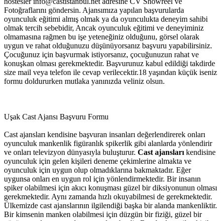
hostesler
info@castistanbul.net
adresine CV Showreel ve
Fotoğraflarını göndersin. Ajansımıza yapılan başvurularda
oyunculuk eğitimi almış olmak ya da oyunculukta deneyim sahibi
olmak tercih sebebidir, Ancak oyunculuk eğitimi ve deneyiminiz
olmamasına rağmen bu işe yeteneğiniz olduğunu, görsel olarak
uygun ve rahat olduğunuzu düşünüyorsanız başvuru yapabilirsiniz.
Çocuğunuz için başvurmak istiyorsanız, çocuğunuzun rahat ve
konuşkan olması gerekmektedir. Başvurunuz kabul edildiği takdirde
size mail veya telefon ile cevap verilecektir.18 yaşından küçük iseniz
formu doldururken mutlaka yanınızda veliniz olsun.
Uşak Cast Ajansı Başvuru Formu
Cast ajansları kendisine başvuran insanları değerlendirerek onları
oyunculuk mankenlik figüranlık spikerlik gibi alanlarda yönlendirir
ve onları televizyon dünyasıyla buluşturur.
Cast ajansları
kendisine
oyunculuk için gelen kişileri deneme çekimlerine almakta ve
oyunculuk için uygun olup olmadıklarına bakmaktadır. Eğer
uygunsa onları en uygun rol için yönlendirmektedir. Bir insanın
spiker olabilmesi için akıcı konuşması güzel bir diksiyonunun olması
gerekmektedir. Aynı zamanda hızlı okuyabilmesi de gerekmektedir.
Ülkemizde cast ajanslarının ilgilendiği başka bir alanda mankenliktir.
Bir kimsenin manken olabilmesi için düzgün bir fiziği, güzel bir