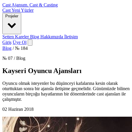
Cast Ajansım
.
Cast & Casting
Cast
Yeni Yüzler
Projeler
Setten Kareler
Blog
Hakkımızda
İletişim
Giriş
Üye Ol
Blog
/
№ 184
№ 07 / Blog
Kayseri Oyuncu Ajansları
Oyuncu olmak isteyenler bu düşünceyi kafalarına kesin olarak
oturttuktan sonra bir ajansla iletişime geçmelidir. Günümüzde bilinen
oyuncuların birçoğu hayatlarının bir dönemlerinde cast ajansları ile
çalışmıştır.
02 Haziran 2018