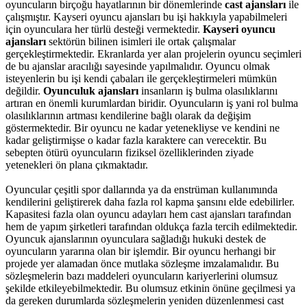
oyuncuların birçoğu hayatlarının bir dönemlerinde
cast ajansları
ile
çalışmıştır. Kayseri oyuncu ajansları bu işi hakkıyla yapabilmeleri
için oyunculara her türlü desteği vermektedir.
Kayseri oyuncu
ajansları
sektörün bilinen isimleri ile ortak çalışmalar
gerçekleştirmektedir. Ekranlarda yer alan projelerin oyuncu seçimleri
de bu ajanslar aracılığı sayesinde yapılmalıdır. Oyuncu olmak
isteyenlerin bu işi kendi çabaları ile gerçekleştirmeleri mümkün
değildir.
Oyunculuk ajansları
insanların iş bulma olasılıklarını
artıran en önemli kurumlardan biridir. Oyuncuların iş yani rol bulma
olasılıklarının artması kendilerine bağlı olarak da değişim
göstermektedir. Bir oyuncu ne kadar yetenekliyse ve kendini ne
kadar geliştirmişse o kadar fazla karaktere can verecektir. Bu
sebepten ötürü oyuncuların fiziksel özelliklerinden ziyade
yetenekleri ön plana çıkmaktadır.
Oyuncular çeşitli spor dallarında ya da enstrüman kullanımında
kendilerini geliştirerek daha fazla rol kapma şansını elde edebilirler.
Kapasitesi fazla olan oyuncu adayları hem cast ajansları tarafından
hem de yapım şirketleri tarafından oldukça fazla tercih edilmektedir.
Oyuncuk ajanslarının oyunculara sağladığı hukuki destek de
oyuncuların yararına olan bir işlemdir. Bir oyuncu herhangi bir
projede yer alamadan önce mutlaka sözleşme imzalamalıdır. Bu
sözleşmelerin bazı maddeleri oyuncuların kariyerlerini olumsuz
şekilde etkileyebilmektedir. Bu olumsuz etkinin önüne geçilmesi ya
da gereken durumlarda sözleşmelerin yeniden düzenlenmesi cast