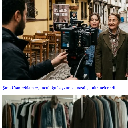
Şırnak'tan reklam oyunculuğu başvurusu nasıl yapılır, nelere di