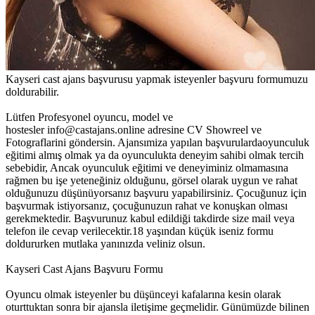
Kayseri cast ajans başvurusu yapmak isteyenler başvuru formumuzu
doldurabilir.
Lütfen Profesyonel oyuncu, model ve
hostesler info@castajans.online adresine CV Showreel ve
Fotograflarini göndersin. Ajansımiza yapılan başvurulardaoyunculuk
eğitimi almış olmak ya da oyunculukta deneyim sahibi olmak tercih
sebebidir, Ancak oyunculuk eğitimi ve deneyiminiz olmamasına
rağmen bu işe yeteneğiniz olduğunu, görsel olarak uygun ve rahat
olduğunuzu düşünüyorsanız başvuru yapabilirsiniz. Çocuğunuz için
başvurmak istiyorsanız, çocuğunuzun rahat ve konuşkan olması
gerekmektedir. Başvurunuz kabul edildiği takdirde size mail veya
telefon ile cevap verilecektir.18 yaşından küçük iseniz formu
doldururken mutlaka yanınızda veliniz olsun.
Kayseri Cast Ajans Başvuru Formu
Oyuncu olmak isteyenler bu düşünceyi kafalarına kesin olarak
oturttuktan sonra bir ajansla iletişime geçmelidir. Günümüzde bilinen