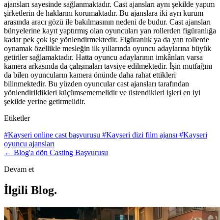
ajansları sayesinde sağlanmaktadır. Cast ajansları aynı şekilde yapım
şirketlerin de haklarını korumaktadır. Bu ajanslara iki ayrı kurum
arasında aracı gözü ile bakılmasının nedeni de budur. Cast ajansları
bünyelerine kayıt yaptırmış olan oyuncuları yan rollerden figüranlığa
kadar pek çok işe yönlendirmektedir. Figüranlık ya da yan rollerde
oynamak özellikle mesleğin ilk yıllarında oyuncu adaylarına büyük
getiriler sağlamaktadır. Hatta oyuncu adaylarının imkânları varsa
kamera arkasında da çalışmaları tavsiye edilmektedir. İşin mutfağını
da bilen oyuncuların kamera önünde daha rahat ettikleri
bilinmektedir. Bu yüzden oyuncular cast ajansları tarafından
yönlendirildikleri küçümsememelidir ve üstendikleri işleri en iyi
şekilde yerine getirmelidir.
Etiketler
#Kayseri online cast başvurusu
#Kayseri dizi film ajansı
#Kayseri
oyuncu ajansları
← Blog'a dön
Casting Başvurusu
Devam et
İlgili Blog
.