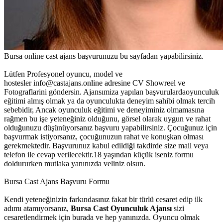
Bursa online cast ajans başvurunuzu bu sayfadan yapabilirsiniz.
Lütfen Profesyonel oyuncu, model ve
hostesler info@castajans.online adresine CV Showreel ve
Fotograflarini göndersin. Ajansımiza yapılan başvurulardaoyunculuk
eğitimi almış olmak ya da oyunculukta deneyim sahibi olmak tercih
sebebidir, Ancak oyunculuk eğitimi ve deneyiminiz olmamasına
rağmen bu işe yeteneğiniz olduğunu, görsel olarak uygun ve rahat
olduğunuzu düşünüyorsanız başvuru yapabilirsiniz. Çocuğunuz için
başvurmak istiyorsanız, çocuğunuzun rahat ve konuşkan olması
gerekmektedir. Başvurunuz kabul edildiği takdirde size mail veya
telefon ile cevap verilecektir.18 yaşından küçük iseniz formu
doldururken mutlaka yanınızda veliniz olsun.
Bursa Cast Ajans Başvuru Formu
Kendi yeteneğinizin farkındasınız fakat bir türlü cesaret edip ilk
adımı atamıyorsanız,
Bursa Cast Oyunculuk Ajansı
sizi
cesaretlendirmek için burada ve hep yanınızda.
Oyuncu olmak