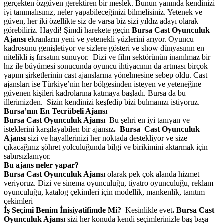
gerçekten özgüven gerektiren bir meslek. Bunun yanında kendinizi
iyi tanımalısınız, neler yapabileceğinizi bilmelisiniz. Yetenek ve
güven, her iki özellikte siz de varsa biz sizi yıldız adayı olarak
görebiliriz. Haydi! Şimdi harekete geçin
Bursa Cast Oyunculuk
Ajansı
ekranların yeni ve yetenekli yüzlerini arıyor. Oyuncu
kadrosunu genişletiyor ve sizlere gösteri ve show dünyasının en
nitelikli iş fırsatını sunuyor.
Dizi ve film sektörünün inanılmaz bir
hız ile büyümesi sonucunda oyuncu ihtiyacının da artması birçok
yapım şirketlerinin cast ajanslarına yönelmesine sebep oldu. Cast
ajansları ise Türkiye’nin her bölgesinden isteyen ve yeteneğine
güvenen kişileri kadrolarına katmaya başladı. Bursa da bu
illerimizden. Sizin kendinizi keşfedip bizi bulmanızı istiyoruz.
Bursa’nın En Tecrübeli Ajansı
Bursa Cast Oyunculuk Ajansı
Bu şehri en iyi tanıyan ve
isteklerini karşılayabilen bir ajansız
. Bursa Cast Oyunculuk
Ajansı
sizi ve hayallerinizi her noktada destekliyor ve size
çıkacağınız şöhret yolculuğunda bilgi ve birikimini aktarmak için
sabırsızlanıyor.
Bu ajans neler yapar?
Bursa Cast Oyunculuk Ajansı
olarak pek çok alanda hizmet
veriyoruz. Dizi ve sinema oyunculuğu, tiyatro oyunculuğu, reklam
oyunculuğu, katalog çekimleri için modellik, mankenlik, tanıtım
çekimleri
İş Seçimi Benim İnisiyatifimde Mi?
Kesinlikle evet
. Bursa Cast
Oyunculuk Ajansı
sizi her konuda kendi seçimlerinizle baş başa