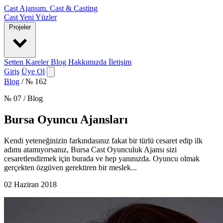
Cast Ajansım
.
Cast & Casting
Cast
Yeni Yüzler
Projeler
Setten Kareler
Blog
Hakkımızda
İletişim
Giriş
Üye Ol
Blog
/
№ 162
№ 07 / Blog
Bursa Oyuncu Ajansları
Kendi yeteneğinizin farkındasınız fakat bir türlü cesaret edip ilk
adımı atamıyorsanız, Bursa Cast Oyunculuk Ajansı sizi
cesaretlendirmek için burada ve hep yanınızda. Oyuncu olmak
gerçekten özgüven gerektiren bir meslek...
02 Haziran 2018