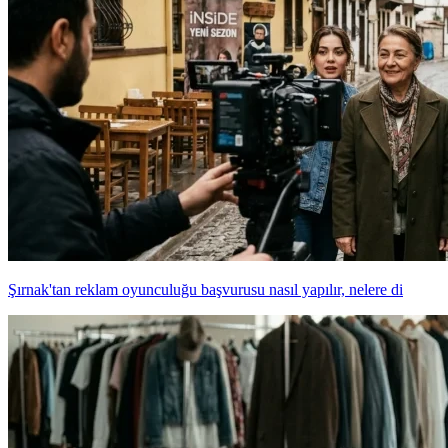
Şırnak'tan reklam oyunculuğu başvurusu nasıl yapılır, nelere di