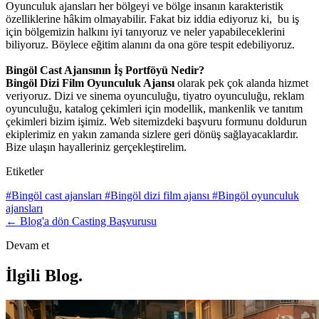
Oyunculuk ajansları her bölgeyi ve bölge insanın karakteristik
özelliklerine hâkim olmayabilir. Fakat biz iddia ediyoruz ki, bu iş
için bölgemizin halkını iyi tanıyoruz ve neler yapabileceklerini
biliyoruz. Böylece eğitim alanını da ona göre tespit edebiliyoruz.
Bingöl Cast Ajansının İş Portföyü Nedir?
Bingöl Dizi Film Oyunculuk Ajansı
olarak pek çok alanda hizmet
veriyoruz. Dizi ve sinema oyunculuğu, tiyatro oyunculuğu, reklam
oyunculuğu, katalog çekimleri için modellik, mankenlik ve tanıtım
çekimleri bizim işimiz.
Web sitemizdeki başvuru formunu doldurun
ekiplerimiz en yakın zamanda sizlere geri dönüş sağlayacaklardır.
Bize ulaşın hayalleriniz gerçekleştirelim.
Etiketler
#Bingöl cast ajansları
#Bingöl dizi film ajansı
#Bingöl oyunculuk
ajansları
← Blog'a dön
Casting Başvurusu
Devam et
İlgili Blog
.