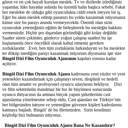
gören ve en çok hayali kurulan meslek. Tv ve dizilerde izlediğimiz
yaşamlar, lüks hayatlar aslında bu özentili halin başlıca sebebi. Fakat
her meslekte de olduğu gibi oyunculukta ciddi emek isteyen bir iş.
Eğer bu alanı meslek edinip paranızı bu yolda kazanmak istiyorsanız
kimse size bu parayı anında vermeyecektir. Önemli olan sizin
oyunculuk yeteneğinizi eğitim ile birleştirerek bu mesleğin hakkını
vermenizdir. Hiçbir şey dışarıdan göründüğü gibi kolay değildir.
Saatler süren çekimler, günlerce yoğun çalışma saatleri bu işe
başlamanda önce öncelikli olarak kabul etmeniz gereken
zorluklarıdır. Evet, ben tüm zorlukların farkındayım ve bu meslekte
ter döküp istediğim parayı kazanmak istiyorum diyorsanız işte size
Bingöl Dizi Film Oyunculuk Ajansının
kapıları sonuna kadar
açılıyor.
Bingöl Dizi Film Oyunculuk Ajansı
kadrosuna yeni yüzler ve yeni
yetenekler kazandırmak için çalışmayı seven, disiplinli ve hedefi
olan tüm amatör ve profesyonel oyuncu adaylarını bekliyor.
Dizi
ve film sektörünün inanılmaz bir hız ile büyümesi sonucunda
oyuncu ihtiyacının da artması birçok yapım şirketlerinin cast
ajanslarına yönelmesine sebep oldu. Cast ajansları ise Türkiye’nin
her bölgesinden isteyen ve yeteneğine güvenen kişileri kadrolarına
katmaya başladı. Bingöl’ de bu illerimizden. Sizin kendinizi
keşfedip bizi bulmanızı istiyoruz.
Bingöl Dizi Film Oyunculuk Ajansı Bana Ne Kazandırır?