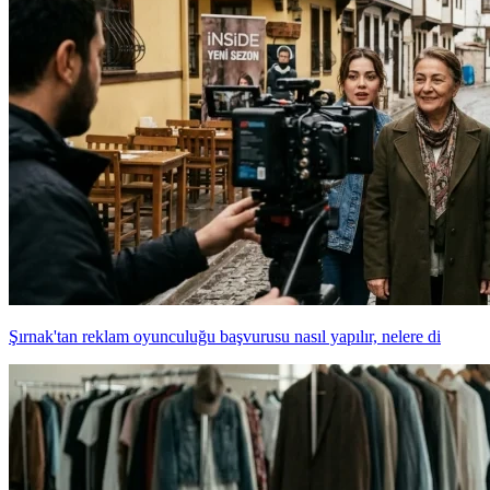
Şırnak'tan reklam oyunculuğu başvurusu nasıl yapılır, nelere di