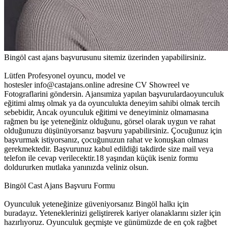
Bingöl cast ajans başvurusunu sitemiz üzerinden yapabilirsiniz.
Lütfen Profesyonel oyuncu, model ve
hostesler info@castajans.online adresine CV Showreel ve
Fotograflarini göndersin. Ajansımiza yapılan başvurulardaoyunculuk
eğitimi almış olmak ya da oyunculukta deneyim sahibi olmak tercih
sebebidir, Ancak oyunculuk eğitimi ve deneyiminiz olmamasına
rağmen bu işe yeteneğiniz olduğunu, görsel olarak uygun ve rahat
olduğunuzu düşünüyorsanız başvuru yapabilirsiniz. Çocuğunuz için
başvurmak istiyorsanız, çocuğunuzun rahat ve konuşkan olması
gerekmektedir. Başvurunuz kabul edildiği takdirde size mail veya
telefon ile cevap verilecektir.18 yaşından küçük iseniz formu
doldururken mutlaka yanınızda veliniz olsun.
Bingöl Cast Ajans Başvuru Formu
Oyunculuk yeteneğinize güveniyorsanız Bingöl halkı için
buradayız. Yeteneklerinizi geliştirerek kariyer olanaklarını sizler için
hazırlıyoruz.
Oyunculuk geçmişte ve günümüzde de en çok rağbet