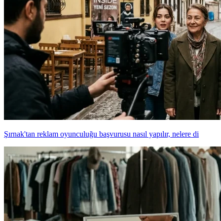
Şırnak'tan reklam oyunculuğu başvurusu nasıl yapılır, nelere di