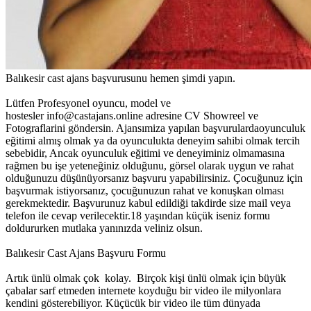
Balıkesir cast ajans başvurusunu hemen şimdi yapın.
Lütfen Profesyonel oyuncu, model ve
hostesler info@castajans.online adresine CV Showreel ve
Fotograflarini göndersin. Ajansımiza yapılan başvurulardaoyunculuk
eğitimi almış olmak ya da oyunculukta deneyim sahibi olmak tercih
sebebidir, Ancak oyunculuk eğitimi ve deneyiminiz olmamasına
rağmen bu işe yeteneğiniz olduğunu, görsel olarak uygun ve rahat
olduğunuzu düşünüyorsanız başvuru yapabilirsiniz. Çocuğunuz için
başvurmak istiyorsanız, çocuğunuzun rahat ve konuşkan olması
gerekmektedir. Başvurunuz kabul edildiği takdirde size mail veya
telefon ile cevap verilecektir.18 yaşından küçük iseniz formu
doldururken mutlaka yanınızda veliniz olsun.
Balıkesir Cast Ajans Başvuru Formu
Artık ünlü olmak çok kolay. Birçok kişi ünlü olmak için büyük
çabalar sarf etmeden internete koyduğu bir video ile milyonlara
kendini gösterebiliyor. Küçücük bir video ile tüm dünyada