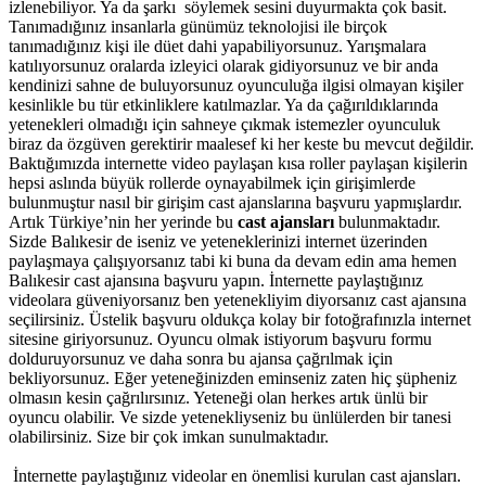
izlenebiliyor. Ya da şarkı söylemek sesini duyurmakta çok basit.
Tanımadığınız insanlarla günümüz teknolojisi ile birçok
tanımadığınız kişi ile düet dahi yapabiliyorsunuz. Yarışmalara
katılıyorsunuz oralarda izleyici olarak gidiyorsunuz ve bir anda
kendinizi sahne de buluyorsunuz oyunculuğa ilgisi olmayan kişiler
kesinlikle bu tür etkinliklere katılmazlar. Ya da çağırıldıklarında
yetenekleri olmadığı için sahneye çıkmak istemezler oyunculuk
biraz da özgüven gerektirir maalesef ki her keste bu mevcut değildir.
Baktığımızda internette video paylaşan kısa roller paylaşan kişilerin
hepsi aslında büyük rollerde oynayabilmek için girişimlerde
bulunmuştur nasıl bir girişim cast ajanslarına başvuru yapmışlardır.
Artık Türkiye’nin her yerinde bu
cast ajansları
bulunmaktadır.
Sizde Balıkesir de iseniz ve yeteneklerinizi internet üzerinden
paylaşmaya çalışıyorsanız tabi ki buna da devam edin ama hemen
Balıkesir cast ajansına başvuru yapın. İnternette paylaştığınız
videolara güveniyorsanız ben yetenekliyim diyorsanız cast ajansına
seçilirsiniz. Üstelik başvuru oldukça kolay bir fotoğrafınızla internet
sitesine giriyorsunuz. Oyuncu olmak istiyorum başvuru formu
dolduruyorsunuz ve daha sonra bu ajansa çağrılmak için
bekliyorsunuz. Eğer yeteneğinizden eminseniz zaten hiç şüpheniz
olmasın kesin çağrılırsınız. Yeteneği olan herkes artık ünlü bir
oyuncu olabilir. Ve sizde yetenekliyseniz bu ünlülerden bir tanesi
olabilirsiniz. Size bir çok imkan sunulmaktadır.
İnternette paylaştığınız videolar en önemlisi kurulan cast ajansları.