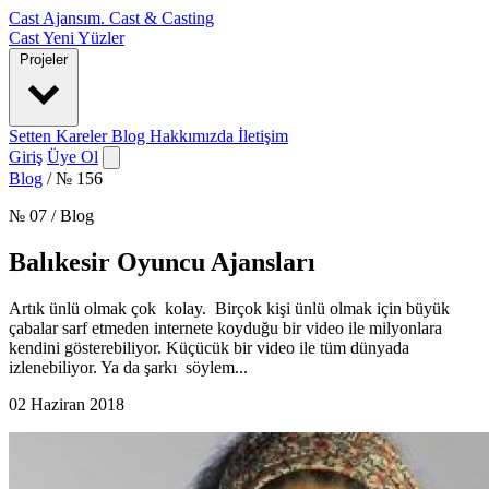
Cast Ajansım
.
Cast & Casting
Cast
Yeni Yüzler
Projeler
Setten Kareler
Blog
Hakkımızda
İletişim
Giriş
Üye Ol
Blog
/
№ 156
№ 07 / Blog
Balıkesir Oyuncu Ajansları
Artık ünlü olmak çok kolay. Birçok kişi ünlü olmak için büyük
çabalar sarf etmeden internete koyduğu bir video ile milyonlara
kendini gösterebiliyor. Küçücük bir video ile tüm dünyada
izlenebiliyor. Ya da şarkı söylem...
02 Haziran 2018