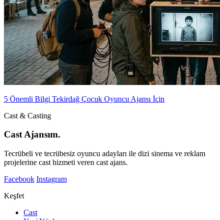
5 Önemli Bilgi Tekirdağ Çocuk Oyuncu Ajansı İçin
Cast & Casting
Cast Ajansım.
Tecrübeli ve tecrübesiz oyuncu adayları ile dizi sinema ve reklam
projelerine cast hizmeti veren cast ajans.
Facebook
Instagram
Keşfet
Cast