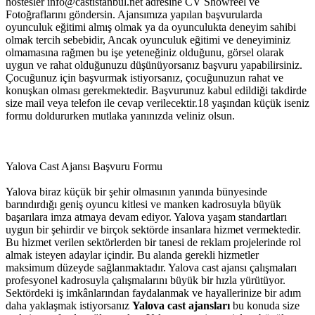
hostesler
info@castistanbul.net
adresine CV Showreel ve
Fotoğraflarını göndersin. Ajansımıza yapılan başvurularda
oyunculuk eğitimi almış olmak ya da oyunculukta deneyim sahibi
olmak tercih sebebidir, Ancak oyunculuk eğitimi ve deneyiminiz
olmamasına rağmen bu işe yeteneğiniz olduğunu, görsel olarak
uygun ve rahat olduğunuzu düşünüyorsanız başvuru yapabilirsiniz.
Çocuğunuz için başvurmak istiyorsanız, çocuğunuzun rahat ve
konuşkan olması gerekmektedir. Başvurunuz kabul edildiği takdirde
size mail veya telefon ile cevap verilecektir.18 yaşından küçük iseniz
formu doldururken mutlaka yanınızda veliniz olsun.
Yalova Cast Ajansı Başvuru Formu
Yalova biraz küçük bir şehir olmasının yanında bünyesinde
barındırdığı geniş oyuncu kitlesi ve manken kadrosuyla büyük
başarılara imza atmaya devam ediyor. Yalova yaşam standartları
uygun bir şehirdir ve birçok sektörde insanlara hizmet vermektedir.
Bu hizmet verilen sektörlerden bir tanesi de reklam projelerinde rol
almak isteyen adaylar içindir. Bu alanda gerekli hizmetler
maksimum düzeyde
sağlanmaktadır. Yalova cast ajansı çalışmaları
profesyonel kadrosuyla çalışmalarını büyük bir hızla yürütüyor.
Sektördeki iş imkânlarından faydalanmak ve hayallerinize bir adım
daha yaklaşmak istiyorsanız
Yalova cast ajansları
bu konuda size