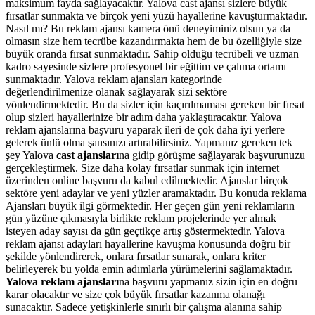
maksimum fayda sağlayacaktır. Yalova cast ajansı sizlere büyük
fırsatlar sunmakta ve birçok yeni yüzü hayallerine kavuşturmaktadır.
Nasıl mı? Bu reklam ajansı kamera önü deneyiminiz olsun ya da
olmasın size hem tecrübe kazandırmakta hem de bu özelliğiyle size
büyük oranda fırsat sunmaktadır. Sahip olduğu tecrübeli ve uzman
kadro sayesinde sizlere profesyonel bir eğittim ve çalıma ortamı
sunmaktadır. Yalova reklam ajansları kategorinde
değerlendirilmenize olanak sağlayarak sizi sektöre
yönlendirmektedir. Bu da sizler için kaçırılmaması gereken bir fırsat
olup sizleri hayallerinize bir adım daha yaklaştıracaktır. Yalova
reklam ajanslarına başvuru yaparak ileri de çok daha iyi yerlere
gelerek ünlü olma şansınızı artırabilirsiniz. Yapmanız gereken tek
şey Yalova
cast ajansları
na gidip görüşme sağlayarak başvurunuzu
gerçekleştirmek. Size daha kolay fırsatlar sunmak için internet
üzerinden online başvuru da kabul edilmektedir. Ajanslar
birçok
sektöre yeni adaylar ve yeni yüzler aramaktadır. Bu konuda reklama
Ajansları büyük ilgi görmektedir. Her geçen gün yeni reklamların
gün yüzüne çıkmasıyla birlikte reklam projelerinde yer almak
isteyen aday sayısı da gün geçtikçe artış göstermektedir. Yalova
reklam ajansı adayları hayallerine kavuşma konusunda doğru bir
şekilde yönlendirerek, onlara fırsatlar sunarak, onlara kriter
belirleyerek bu yolda emin adımlarla yürümelerini sağlamaktadır.
Yalova
reklam ajansları
na başvuru yapmanız sizin için en doğru
karar olacaktır ve size çok büyük fırsatlar kazanma olanağı
sunacaktır. Sadece yetişkinlerle sınırlı bir çalışma alanına sahip