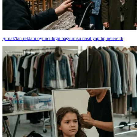
Şırnak'tan reklam oyunculuğu başvurusu nasıl yapılır, nelere di