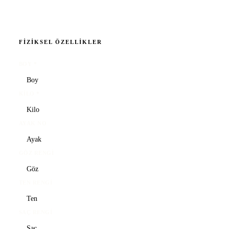
FIZIKSEL ÖZELLIKLER
BOY
*
KILO
*
AYAK NO
GÖZ RENGI
TEN RENGI
SAÇ RENGI