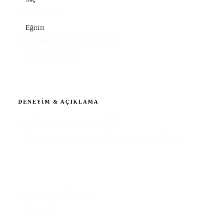
EĞITIM DÜZEYI
ÜCRET BEKLENTISI (OPSIYONEL)
DENEYIM & AÇIKLAMA
DENEYIM, OYUNCULUK GEÇMIŞI
MESAJINIZ (OPSIYONEL)