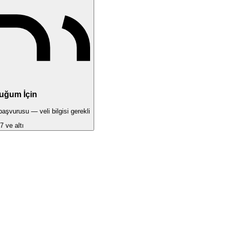
uğum İçin
şvurusu — veli bilgisi gerekli
7 ve altı