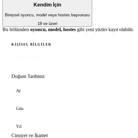
Kendim İçin
Bireysel oyuncu, model veya hostes başvurusu
18 ve üzeri
Bu bölümden
oyuncu, model, hostes
gibi yeni yüzler kayıt olabilir.
KIŞISEL BILGILER
ADINIZ SOYADINIZ
*
Doğum Tarihiniz
AY
*
GÜN
*
YIL
*
Cinsiyet ve İkamet