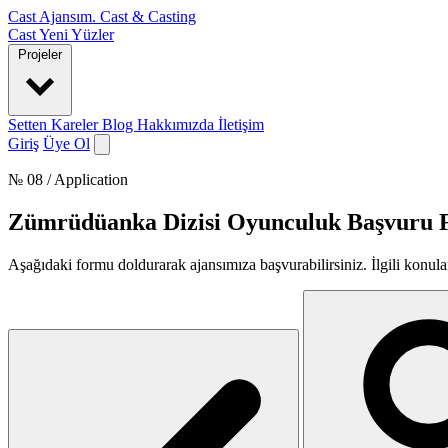
Cast Ajansım
.
Cast & Casting
Cast
Yeni Yüzler
Projeler
Setten Kareler
Blog
Hakkımızda
İletişim
Giriş
Üye Ol
№ 08 / Application
Zümrüdüanka Dizisi Oyunculuk Başvuru
Aşağıdaki formu doldurarak ajansımıza başvurabilirsiniz. İlgili konular 