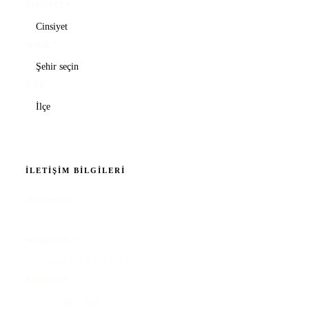
CINSIYET
*
ŞEHIR
*
İLÇE
İLETIŞIM BILGILERI
TELEFON
*
WHATSAPP
*
E-POSTA
*