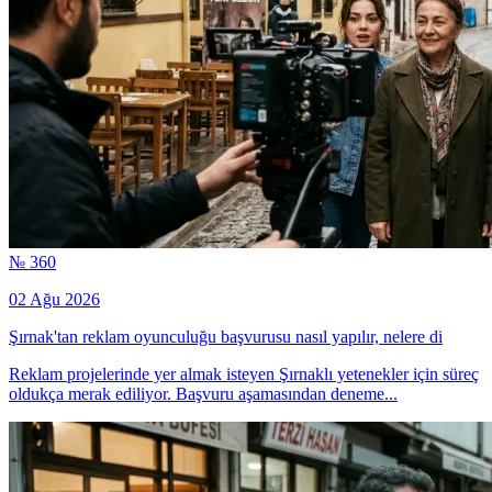
№ 360
02 Ağu 2026
Şırnak'tan reklam oyunculuğu başvurusu nasıl yapılır, nelere di
Reklam projelerinde yer almak isteyen Şırnaklı yetenekler için süreç
oldukça merak ediliyor. Başvuru aşamasından deneme...