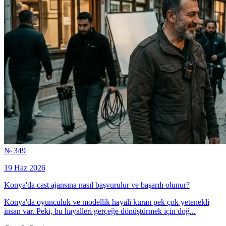
№ 349
19 Haz 2026
Konya'da cast ajansına nasıl başvurulur ve başarılı olunur?
Konya'da oyunculuk ve modellik hayali kuran pek çok yetenekli
insan var. Peki, bu hayalleri gerçeğe dönüştürmek için doğ...