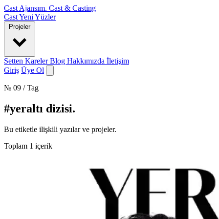
Cast Ajansım
.
Cast & Casting
Cast
Yeni Yüzler
Projeler
Setten Kareler
Blog
Hakkımızda
İletişim
Giriş
Üye Ol
№ 09 / Tag
#yeraltı dizisi
.
Bu etiketle ilişkili yazılar ve projeler.
Toplam
1
içerik