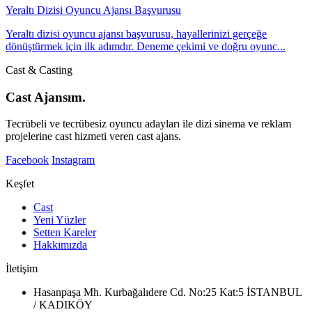
Yeraltı Dizisi Oyuncu Ajansı Başvurusu
Yeraltı dizisi oyuncu ajansı başvurusu, hayallerinizi gerçeğe
dönüştürmek için ilk adımdır. Deneme çekimi ve doğru oyunc...
Cast & Casting
Cast Ajansım.
Tecrübeli ve tecrübesiz oyuncu adayları ile dizi sinema ve reklam
projelerine cast hizmeti veren cast ajans.
Facebook
Instagram
Keşfet
Cast
Yeni Yüzler
Setten Kareler
Hakkımızda
İletişim
Hasanpaşa Mh. Kurbağalıdere Cd. No:25 Kat:5 İSTANBUL
/ KADIKÖY