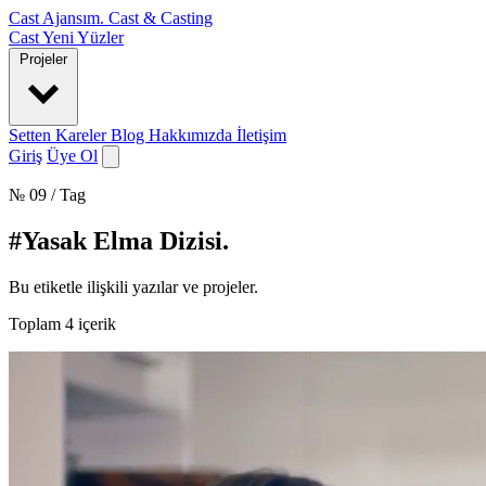
Cast Ajansım
.
Cast & Casting
Cast
Yeni Yüzler
Projeler
Setten Kareler
Blog
Hakkımızda
İletişim
Giriş
Üye Ol
№ 09 / Tag
#Yasak Elma Dizisi
.
Bu etiketle ilişkili yazılar ve projeler.
Toplam
4
içerik