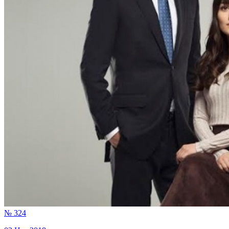
№ 324