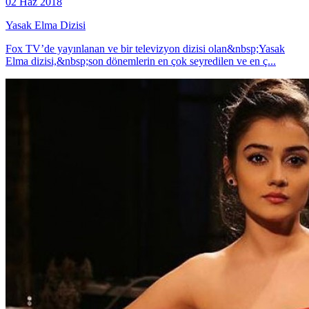
02 Haz 2018
Yasak Elma Dizisi
Fox TV’de yayınlanan ve bir televizyon dizisi olan&nbsp;Yasak
Elma dizisi,&nbsp;son dönemlerin en çok seyredilen ve en ç...