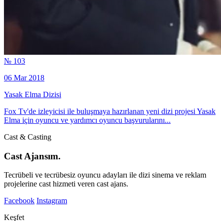
№ 103
06 Mar 2018
Yasak Elma Dizisi
Fox Tv'de izleyicisi ile buluşmaya hazırlanan yeni dizi projesi Yasak
Elma için oyuncu ve yardımcı oyuncu başvurularını...
Cast & Casting
Cast Ajansım.
Tecrübeli ve tecrübesiz oyuncu adayları ile dizi sinema ve reklam
projelerine cast hizmeti veren cast ajans.
Facebook
Instagram
Keşfet