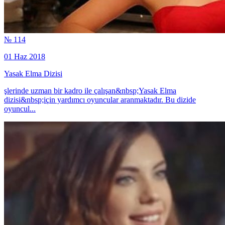
№ 114
01 Haz 2018
Yasak Elma Dizisi
şlerinde uzman bir kadro ile çalışan&nbsp;Yasak Elma
dizisi&nbsp;için yardımcı oyuncular aranmaktadır. Bu dizide
oyuncul...