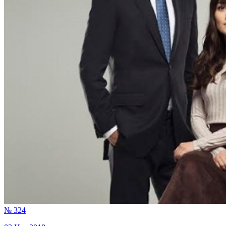
№ 324