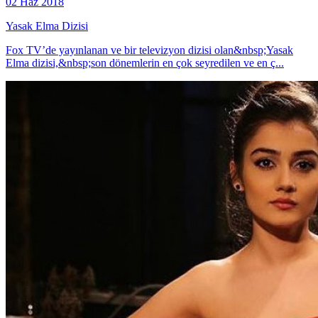
02 Haz 2018
Yasak Elma Dizisi
Fox TV’de yayınlanan ve bir televizyon dizisi olan&nbsp;Yasak
Elma dizisi,&nbsp;son dönemlerin en çok seyredilen ve en ç...