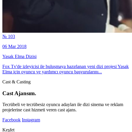
№ 103
06 Mar 2018
Yasak Elma Dizisi
Fox Tv'de izleyicisi ile buluşmaya hazırlanan yeni dizi projesi Yasak
Elma için oyuncu ve yardımcı oyuncu başvurularını...
Cast & Casting
Cast Ajansım.
Tecrübeli ve tecrübesiz oyuncu adayları ile dizi sinema ve reklam
projelerine cast hizmeti veren cast ajans.
Facebook
Instagram
Keşfet