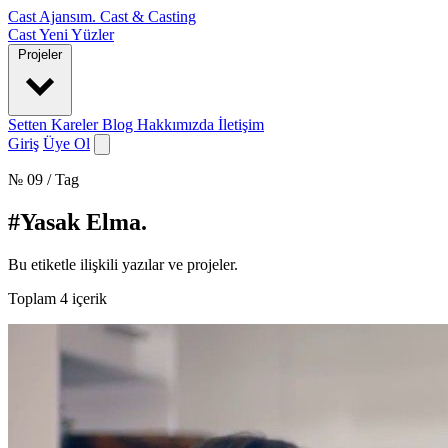
Cast Ajansım
.
Cast & Casting
Cast
Yeni Yüzler
Projeler
Setten Kareler
Blog
Hakkımızda
İletişim
Giriş
Üye Ol
№ 09 / Tag
#Yasak Elma
.
Bu etiketle ilişkili yazılar ve projeler.
Toplam
4
içerik