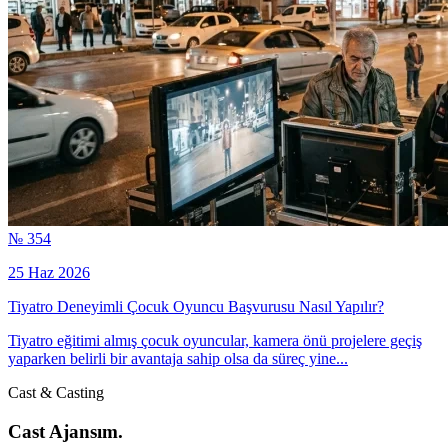
№ 354
25 Haz 2026
Tiyatro Deneyimli Çocuk Oyuncu Başvurusu Nasıl Yapılır?
Tiyatro eğitimi almış çocuk oyuncular, kamera önü projelere geçiş
yaparken belirli bir avantaja sahip olsa da süreç yine...
Cast & Casting
Cast Ajansım.