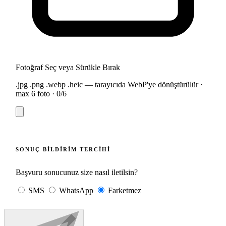
Fotoğraf Seç veya Sürükle Bırak
.jpg .png .webp .heic — tarayıcıda WebP'ye dönüştürülür ·
max 6 foto ·
0
/6
SONUÇ BILDIRIM TERCIHI
Başvuru sonucunuz size nasıl iletilsin?
SMS
WhatsApp
Farketmez