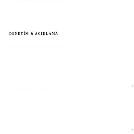
DENEYIM & AÇIKLAMA
DENEYIM, OYUNCULUK GEÇMIŞI
MESAJINIZ (OPSIYONEL)