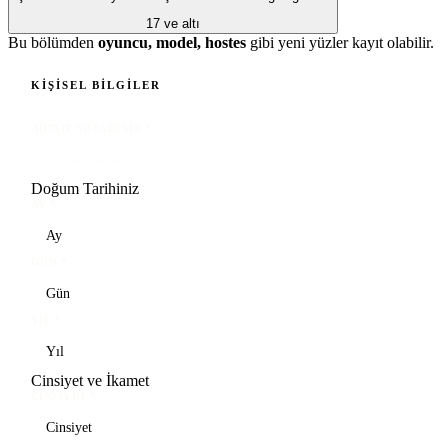
17 ve altı
Bu bölümden
oyuncu, model, hostes
gibi yeni yüzler kayıt olabilir.
KIŞISEL BILGILER
ADINIZ SOYADINIZ
*
Doğum Tarihiniz
AY
*
GÜN
*
YIL
*
Cinsiyet ve İkamet
CINSIYET
*