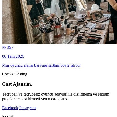
№ 357
06 Tem 2026
Muş oyuncu ajansı başvuru şartları böyle işliyor
Cast & Casting
Cast Ajansım.
Tecrübeli ve tecrübesiz oyuncu adayları ile dizi sinema ve reklam
projelerine cast hizmeti veren cast ajans.
Facebook
Instagram
Keşfet