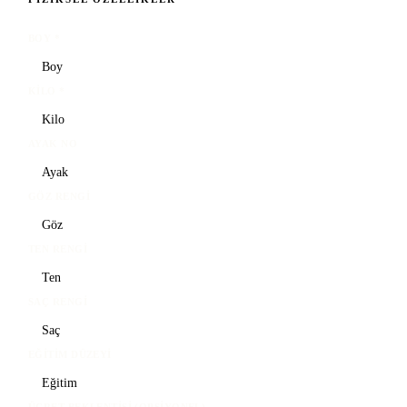
BOY
*
KILO
*
AYAK NO
GÖZ RENGI
TEN RENGI
SAÇ RENGI
EĞITIM DÜZEYI
ÜCRET BEKLENTISI (OPSIYONEL)