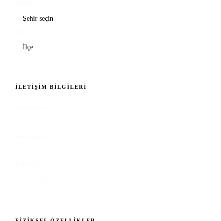
ŞEHIR
*
İLÇE
İLETIŞIM BILGILERI
TELEFON
*
WHATSAPP
*
E-POSTA
*
FIZIKSEL ÖZELLIKLER