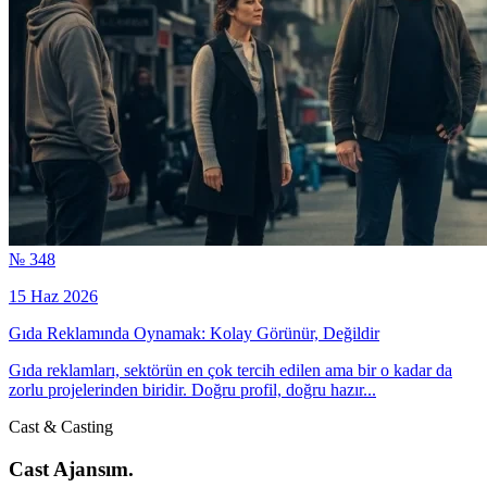
№ 348
15 Haz 2026
Gıda Reklamında Oynamak: Kolay Görünür, Değildir
Gıda reklamları, sektörün en çok tercih edilen ama bir o kadar da
zorlu projelerinden biridir. Doğru profil, doğru hazır...
Cast & Casting
Cast Ajansım.