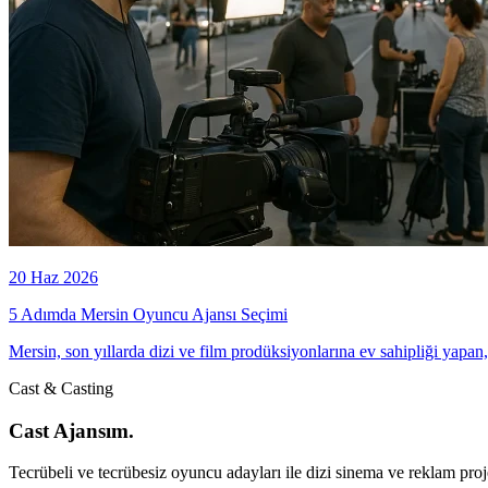
20 Haz 2026
5 Adımda Mersin Oyuncu Ajansı Seçimi
Mersin, son yıllarda dizi ve film prodüksiyonlarına ev sahipliği yapan, 
Cast & Casting
Cast Ajansım.
Tecrübeli ve tecrübesiz oyuncu adayları ile dizi sinema ve reklam proje