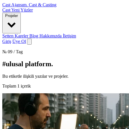
Cast Ajansım
.
Cast & Casting
Cast
Yeni Yüzler
Projeler
Setten Kareler
Blog
Hakkımızda
İletişim
Giriş
Üye Ol
№ 09 / Tag
#ulusal platform
.
Bu etiketle ilişkili yazılar ve projeler.
Toplam
1
içerik