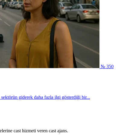
№ 350
sektörün giderek daha fazla ilgi gösterdiği bir...
lerine cast hizmeti veren cast ajans.