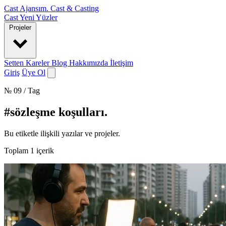
Cast Ajansım
.
Cast & Casting
Cast
Yeni Yüzler
Projeler
Setten Kareler
Blog
Hakkımızda
İletişim
Giriş
Üye Ol
№ 09 / Tag
#sözleşme koşulları
.
Bu etiketle ilişkili yazılar ve projeler.
Toplam
1
içerik