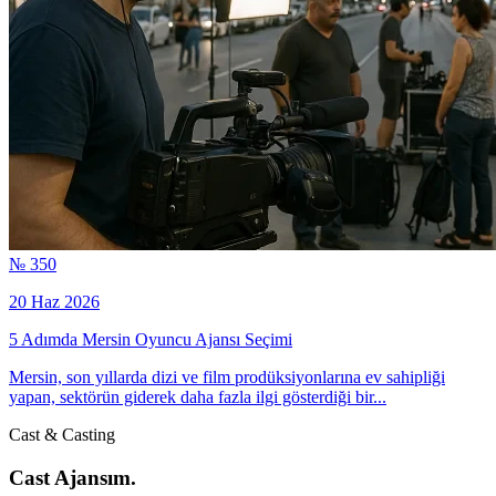
№ 350
20 Haz 2026
5 Adımda Mersin Oyuncu Ajansı Seçimi
Mersin, son yıllarda dizi ve film prodüksiyonlarına ev sahipliği
yapan, sektörün giderek daha fazla ilgi gösterdiği bir...
Cast & Casting
Cast Ajansım.