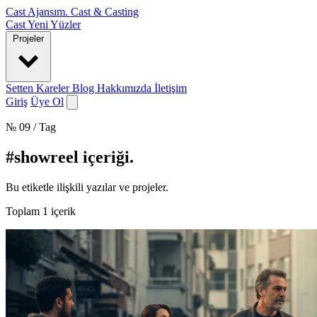
Cast Ajansım
.
Cast & Casting
Cast
Yeni Yüzler
Projeler
Setten Kareler
Blog
Hakkımızda
İletişim
Giriş
Üye Ol
№ 09 / Tag
#showreel içeriği
.
Bu etiketle ilişkili yazılar ve projeler.
Toplam
1
içerik