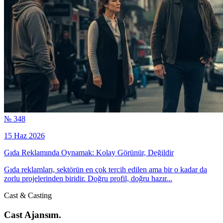
№ 348
15 Haz 2026
Gıda Reklamında Oynamak: Kolay Görünür, Değildir
Gıda reklamları, sektörün en çok tercih edilen ama bir o kadar da
zorlu projelerinden biridir. Doğru profil, doğru hazır...
Cast & Casting
Cast Ajansım.