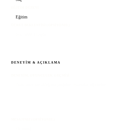
EĞITIM DÜZEYI
ÜCRET BEKLENTISI (OPSIYONEL)
DENEYIM & AÇIKLAMA
DENEYIM, OYUNCULUK GEÇMIŞI
MESAJINIZ (OPSIYONEL)