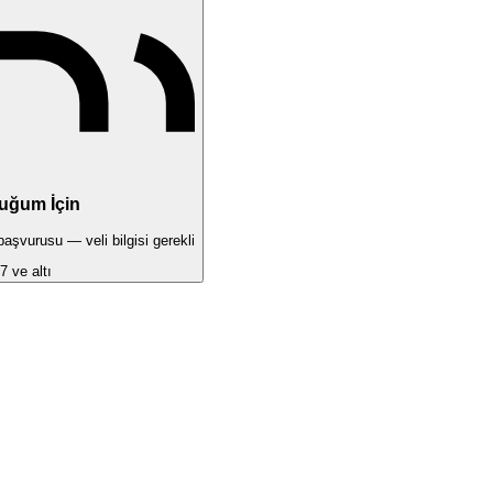
uğum İçin
şvurusu — veli bilgisi gerekli
7 ve altı