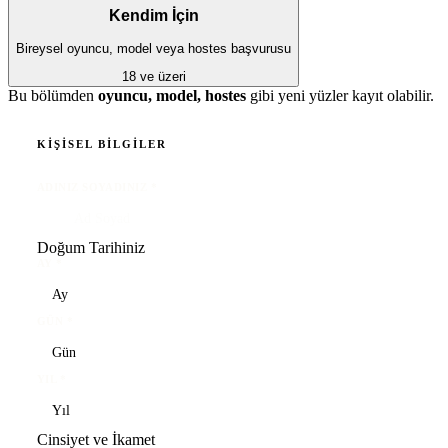
Kendim İçin
Bireysel oyuncu, model veya hostes başvurusu
18 ve üzeri
Bu bölümden
oyuncu, model, hostes
gibi yeni yüzler kayıt olabilir.
KIŞISEL BILGILER
ADINIZ SOYADINIZ
*
Doğum Tarihiniz
AY
*
GÜN
*
YIL
*
Cinsiyet ve İkamet