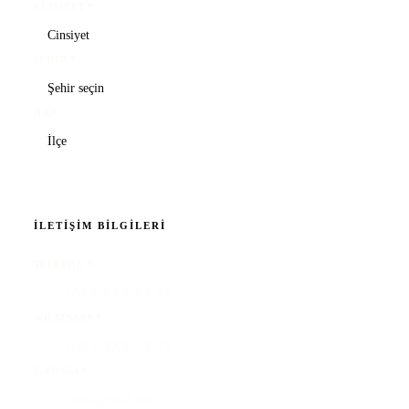
CINSIYET
*
ŞEHIR
*
İLÇE
İLETIŞIM BILGILERI
TELEFON
*
WHATSAPP
*
E-POSTA
*