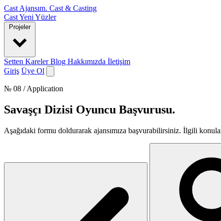
Cast Ajansım
.
Cast & Casting
Cast
Yeni Yüzler
Projeler
Setten Kareler
Blog
Hakkımızda
İletişim
Giriş
Üye Ol
№ 08 / Application
Savaşçı Dizisi Oyuncu Başvurusu
.
Aşağıdaki formu doldurarak ajansımıza başvurabilirsiniz. İlgili konular 