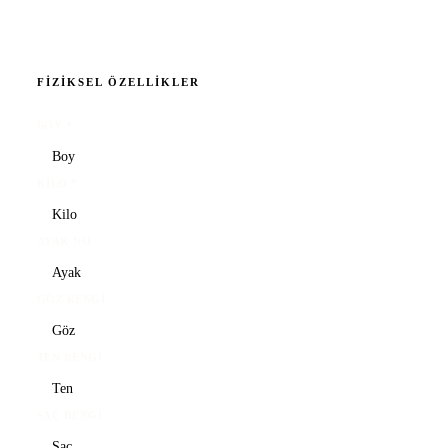
FIZIKSEL ÖZELLIKLER
BOY
*
KILO
*
AYAK NO
GÖZ RENGI
TEN RENGI
SAÇ RENGI