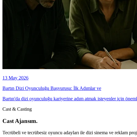
13 May 2026
Bartın Dizi Oyunculuğu Başvurusu: İlk Adımlar ve
Bartın'da dizi oyunculuğu kariyerine adım atmak isteyenler için önemli 
Cast & Casting
Cast Ajansım.
Tecrübeli ve tecrübesiz oyuncu adayları ile dizi sinema ve reklam proje