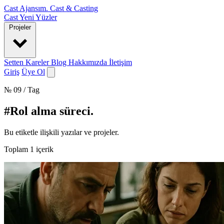
Cast Ajansım
.
Cast & Casting
Cast
Yeni Yüzler
Projeler
Setten Kareler
Blog
Hakkımızda
İletişim
Giriş
Üye Ol
№ 09 / Tag
#Rol alma süreci
.
Bu etiketle ilişkili yazılar ve projeler.
Toplam
1
içerik