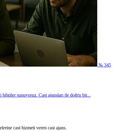
№ 345
bilgiler sunuyoruz. Cast ajansları ile doğru bir...
lerine cast hizmeti veren cast ajans.