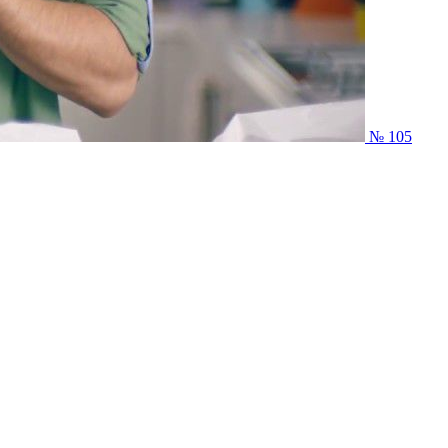
№ 105