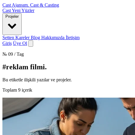
Cast Ajansım
.
Cast & Casting
Cast
Yeni Yüzler
Projeler
Setten Kareler
Blog
Hakkımızda
İletişim
Giriş
Üye Ol
№ 09 / Tag
#reklam filmi
.
Bu etiketle ilişkili yazılar ve projeler.
Toplam
9
içerik