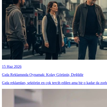
15 Haz 2026
Gıda Reklamında Oynamak: Kolay Görünür, Değildir
Gıda reklamları, sektörün en çok tercih edilen ama bir o kadar da zorlu 