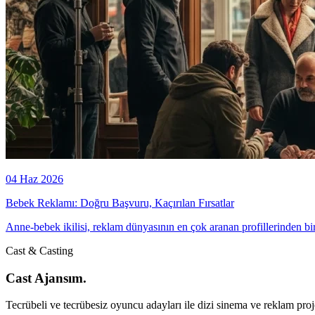
04 Haz 2026
Bebek Reklamı: Doğru Başvuru, Kaçırılan Fırsatlar
Anne-bebek ikilisi, reklam dünyasının en çok aranan profillerinden biri
Cast & Casting
Cast Ajansım.
Tecrübeli ve tecrübesiz oyuncu adayları ile dizi sinema ve reklam proje