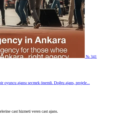
№ 341
ir oyuncu ajansı seçmek önemli. Doğru ajans, projele...
lerine cast hizmeti veren cast ajans.