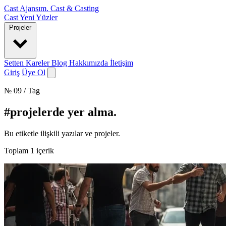
Cast Ajansım
.
Cast & Casting
Cast
Yeni Yüzler
Projeler
Setten Kareler
Blog
Hakkımızda
İletişim
Giriş
Üye Ol
№ 09 / Tag
#projelerde yer alma
.
Bu etiketle ilişkili yazılar ve projeler.
Toplam
1
içerik