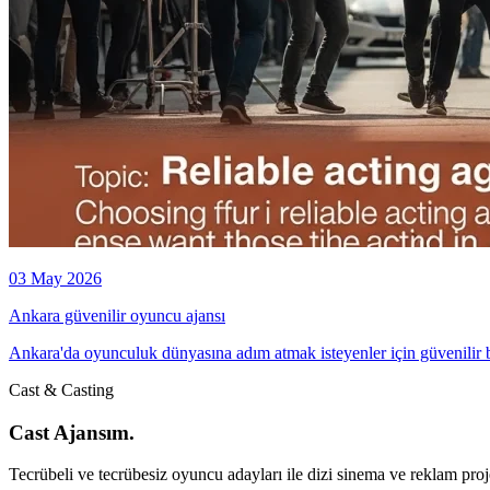
03 May 2026
Ankara güvenilir oyuncu ajansı
Ankara'da oyunculuk dünyasına adım atmak isteyenler için güvenilir b
Cast & Casting
Cast Ajansım.
Tecrübeli ve tecrübesiz oyuncu adayları ile dizi sinema ve reklam proje