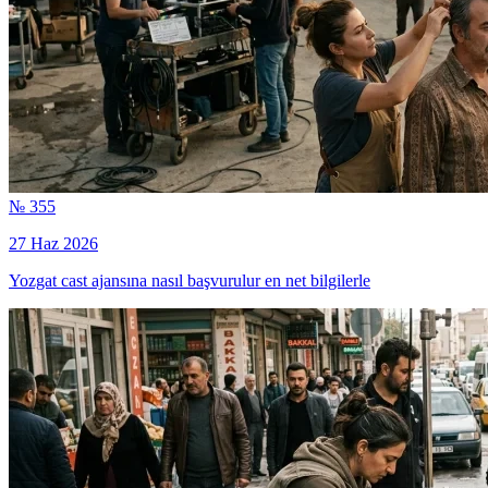
№ 355
27 Haz 2026
Yozgat cast ajansına nasıl başvurulur en net bilgilerle