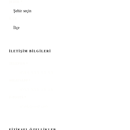
ŞEHIR
*
İLÇE
İLETIŞIM BILGILERI
TELEFON
*
WHATSAPP
*
E-POSTA
*
FIZIKSEL ÖZELLIKLER