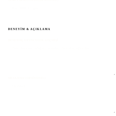
DENEYIM & AÇIKLAMA
DENEYIM, OYUNCULUK GEÇMIŞI
MESAJINIZ (OPSIYONEL)