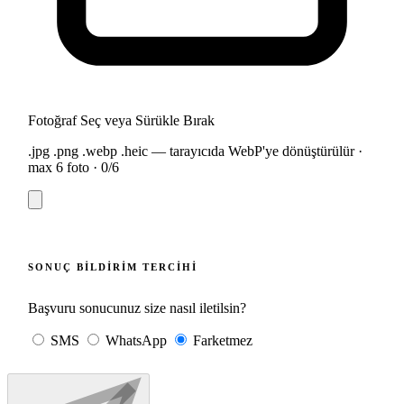
Fotoğraf Seç veya Sürükle Bırak
.jpg .png .webp .heic — tarayıcıda WebP'ye dönüştürülür ·
max 6 foto ·
0
/6
SONUÇ BILDIRIM TERCIHI
Başvuru sonucunuz size nasıl iletilsin?
SMS
WhatsApp
Farketmez