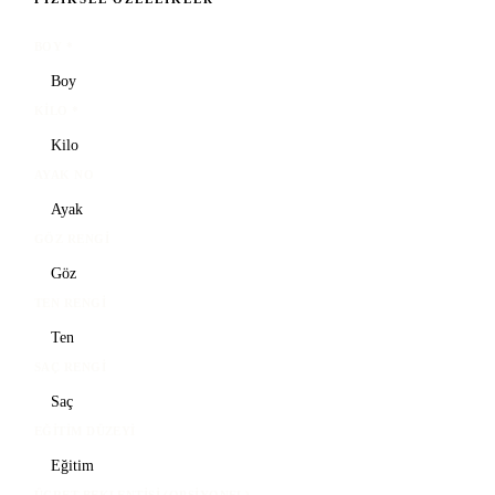
BOY
*
KILO
*
AYAK NO
GÖZ RENGI
TEN RENGI
SAÇ RENGI
EĞITIM DÜZEYI
ÜCRET BEKLENTISI (OPSIYONEL)