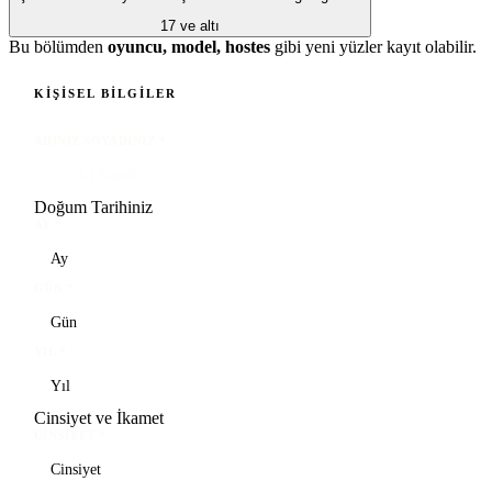
17 ve altı
Bu bölümden
oyuncu, model, hostes
gibi yeni yüzler kayıt olabilir.
KIŞISEL BILGILER
ADINIZ SOYADINIZ
*
Doğum Tarihiniz
AY
*
GÜN
*
YIL
*
Cinsiyet ve İkamet
CINSIYET
*