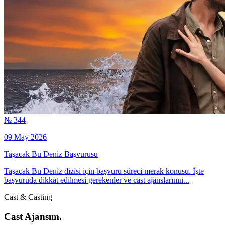
№ 344
09 May 2026
Taşacak Bu Deniz Başvurusu
Taşacak Bu Deniz dizisi için başvuru süreci merak konusu. İşte
başvuruda dikkat edilmesi gerekenler ve cast ajanslarının...
Cast & Casting
Cast Ajansım.