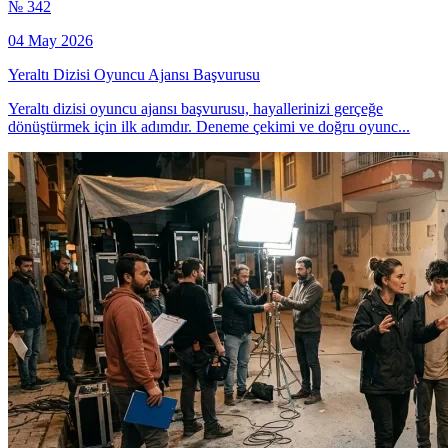
№ 342
04 May 2026
Yeraltı Dizisi Oyuncu Ajansı Başvurusu
Yeraltı dizisi oyuncu ajansı başvurusu, hayallerinizi gerçeğe
dönüştürmek için ilk adımdır. Deneme çekimi ve doğru oyunc...