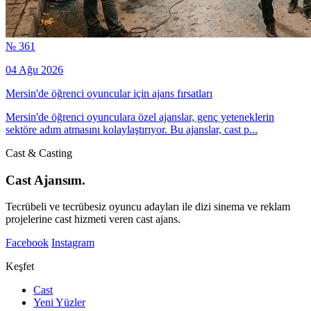
№ 361
04 Ağu 2026
Mersin'de öğrenci oyuncular için ajans fırsatları
Mersin'de öğrenci oyunculara özel ajanslar, genç yeteneklerin
sektöre adım atmasını kolaylaştırıyor. Bu ajanslar, cast p...
Cast & Casting
Cast Ajansım.
Tecrübeli ve tecrübesiz oyuncu adayları ile dizi sinema ve reklam
projelerine cast hizmeti veren cast ajans.
Facebook
Instagram
Keşfet
Cast
Yeni Yüzler