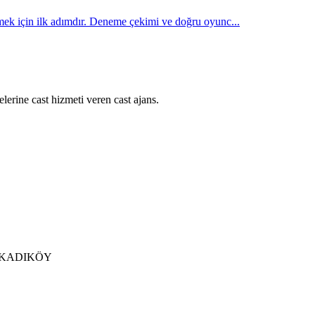
rmek için ilk adımdır. Deneme çekimi ve doğru oyunc...
lerine cast hizmeti veren cast ajans.
 / KADIKÖY