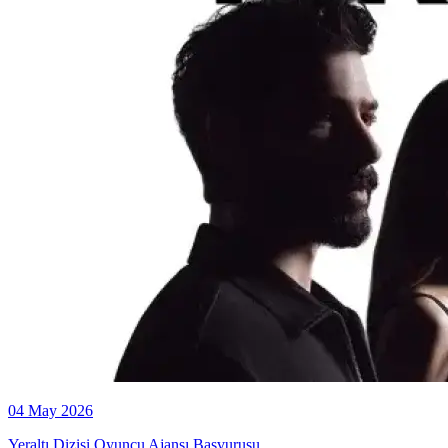
04 May 2026
Yeraltı Dizisi Oyuncu Ajansı Başvurusu