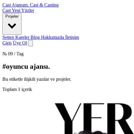
Cast Ajansım
.
Cast & Casting
Cast
Yeni Yüzler
Projeler
Setten Kareler
Blog
Hakkımızda
İletişim
Giriş
Üye Ol
№ 09 / Tag
#oyuncu ajansı
.
Bu etiketle ilişkili yazılar ve projeler.
Toplam
1
içerik